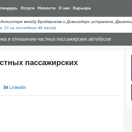
Перейти
алендарь
Услуги
Новости
О нас
Карьера
к
общему
истере между Бродериком и Дивисадеро устранена. Движение а
содержанию
е:
25
за последние 48 часов)
ика в отношении частных пассажирских автобусов
астных пассажирских
r
LinkedIn