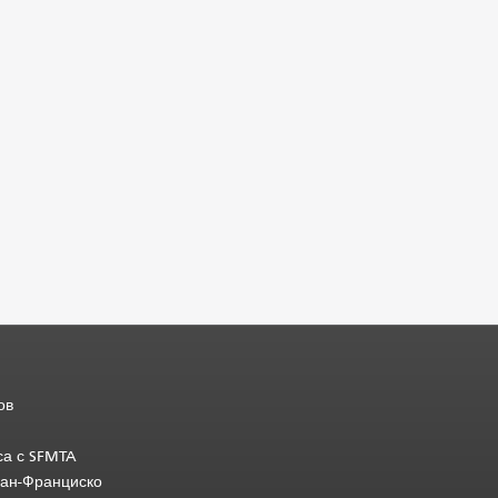
ов
са с SFMTA
Сан-Франциско