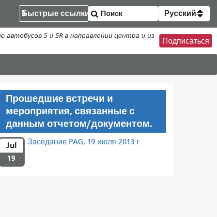
Быстрые ссылки
Русский
втобусов 5 и 5R в направлении центра и из
Подписаться
Прошедшие встречи и
мероприятия, связанные с
данным отчетом/документом.
Заседание PAG, 19 июля 2013 г.
Jul
19