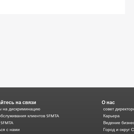
йтесь на связи
О нас
 на дискриминацию
совет директор
обслуживания клиентов SFMTA
Карьера
 SFMTA
Ведение бизне
ься с нами
Город и округ 