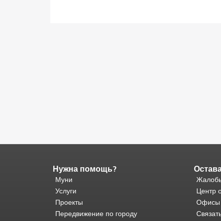
Нужна помощь?
Остава
Конец
содержимого
Муни
Жалобы
страницы.
Остальная
Услуги
Центр 
часть
Проекты
Офисы
этой
Передвижение по городу
Связат