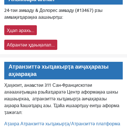
24-тәи амҩаду & Долорес амҩаду (#13467) рзы
амҩақәҵарақәа аашәырԥш:
Ҳцап арахь...
Абрантәи ҳдәықәлап...
Атранзиттә хыҵакырҭа аиҷаҳаразы
аҳәарақәа
Ҳаҳәоит, анаҩстәи 311 Сан-Францискотәи
ахәаахәҭыҩцәа рзыҟаҵаратә Центр аформақәа шәхы
иашәырхәа,
атранзиттә хыҵакырҭа аиҷаҳаразы
аҳәара ҟашәҵарц азы. Ҵаҟа ишаарԥшу еиԥш аформа
ҭажәгал:
Аҭахра Атранзиттә хыҵакырҭа/Атранзиттә платформа