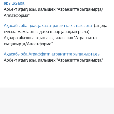
арыцқьара
Аобект аҭыԥ азы, иалышәх "Атранзиттә хыҵакырҭа/
Аплатформа"
Аҳасабырба ԥхасҭахаз атранзиттә хыҵакырҭа
(аҵәца
ԥҽыха мамзаргьы даҽа шәарҭарақәак рыла)
Аҳәара аҟазшьа аҭыԥ азы, иалышәх "Атранзиттә
хыҵакырҭа/Аплатформа"
Аҳасабырба Аграффити атранзиттә хыҵакырҭаҿы
Аобект аҭыԥ азы, иалышәх "Атранзиттә хыҵакырҭа"