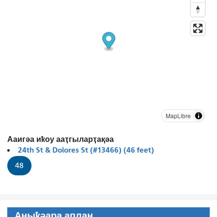
MapLibre
Ааигәа иҟоу ааҭгыларҭақәа
24th St & Dolores St (#13466) (46 feet)
48
Аныҟәара аплан