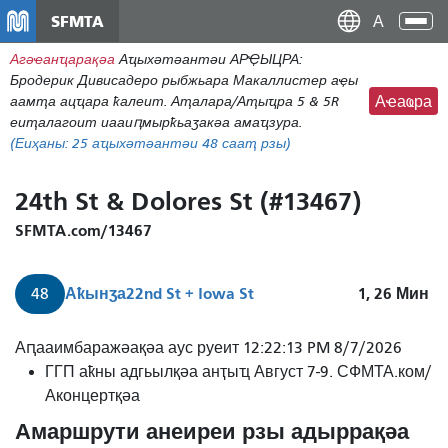
Перейти
SFMTA
Ана
к
аԥс
Агәҽанҵарақәа
Аҵыхәтәантәи АРҾЫЦРА:
основному
Бродерик Дивисадеро рыбжьара Макаллистер аҿы
содержаниу
аамҭа ацҵара ҟалеит. Аҭалара/Аҭыҵра 5 & 5R
Аҽаҩра
еиҭалагоит иааиԥмырҟьаӡакәа амаҵзура.
(Еиҳаны:
25
аҵыхәтәантәи 48 сааҭ рзы)
24th St & Dolores St (#13467)
SFMTA.com/13467
Аҟынӡа
22nd St + Iowa St
1, 26
Мин
48
48
Аԥааимбаражәақәа аус руеит 12:22:13 PM 8/7/2026
Квинтара/24-
ГГП аҟны адгьылқәа анҭыҵ Август 7-9. СФМТА.ком/
тәи
Аконцертқәа
амҩаду
Амаршрути анеиреи рзы адыррақәа
22-