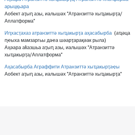
арыцқьара
Аобект аҭыԥ азы, иалышәх "Атранзиттә хыҵакырҭа/
Аплатформа"
Иԥхасҭахаз атранзиттә хыҵакырҭа аҳасабырба
(аҵәца
ԥҽыха мамзаргьы даҽа шәарҭарақәак рыла)
Аҳәара аҟазшьа аҭыԥ азы, иалышәх "Атранзиттә
хыҵакырҭа/Аплатформа"
Аҳасабырба Аграффити Атранзиттә хыҵакырҭаҿы
Аобект аҭыԥ азы, иалышәх "Атранзиттә хыҵакырҭа"