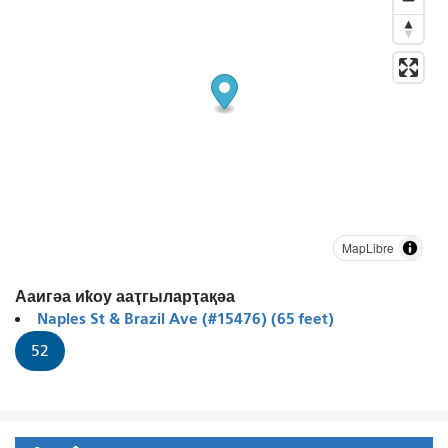
MapLibre
Ааигәа иҟоу ааҭгыларҭақәа
Naples St & Brazil Ave (#15476) (65 feet)
52