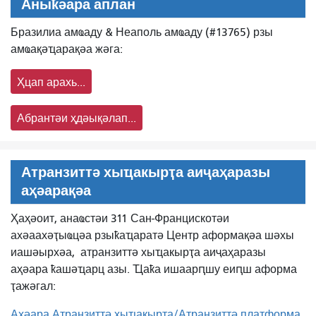
Аныҟәара аплан
Бразилиа амҩаду & Неаполь амҩаду (#13765) рзы
амҩақәҵарақәа жәга:
Ҳцап арахь...
Абрантәи ҳдәықәлап...
Атранзиттә хыҵакырҭа аиҷаҳаразы
аҳәарақәа
Ҳаҳәоит, анаҩстәи 311 Сан-Францискотәи
ахәаахәҭыҩцәа рзыҟаҵаратә Центр аформақәа шәхы
иашәырхәа,
атранзиттә хыҵакырҭа аиҷаҳаразы
аҳәара ҟашәҵарц азы. Ҵаҟа ишаарԥшу еиԥш аформа
ҭажәгал:
Аҳәара Атранзиттә хыҵакырҭа/Атранзиттә платформа