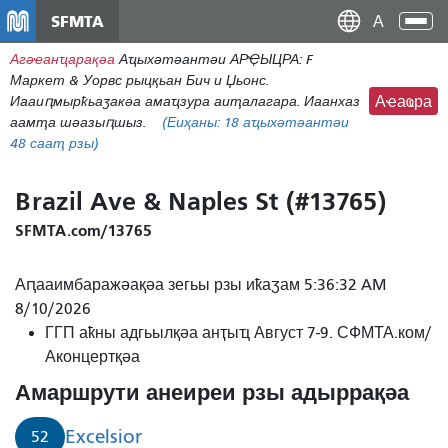
Перейти
SFMTA
Ана
к
аԥс
Агәҽанҵарақәа
Аҵыхәтәантәи АРҾЫЦРА: F
основному
Маркет & Уорвс рыцқьан Бич и Џьонс.
содержаниу
Иааиԥмырҟьаӡакәа амаҵзура аиҭалагара. Иаанхаз
Аҽаҩра
аамҭа шәазыԥшыз.
(Еиҳаны:
18
аҵыхәтәантәи
48 сааҭ рзы)
Brazil Ave & Naples St (#13765)
SFMTA.com/13765
Аԥааимбаражәақәа зегьы рзы иҟаӡам 5:36:32 AM
8/10/2026
ГГП аҟны адгьылқәа анҭыҵ Август 7-9. СФМТА.ком/
Аконцертқәа
Амаршрути анеиреи рзы адыррақәа
Excelsior
52