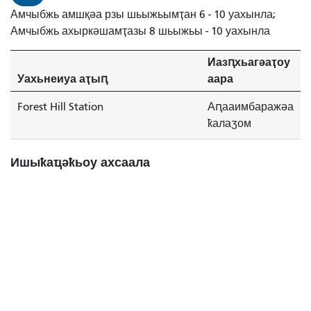
Амчыбжь амшқәа рзы шьыжьымҭан 6 - 10 уахынла;
Амчыбжь ахыркәшамҭазы 8 шьыжьы - 10 уахынла
Иазԥхьагәаҭоу
Уахьнеиуа аҭыԥ
аара
Forest Hill Station
Аԥааимбаражәа
ҟалаӡом
Ишыҟаҵәҟьоу ахсаала