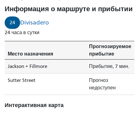
Jackson
Информация о маршруте и прибытии
+
Fillmore
Divisadero
24
скоро
24 часа в сутки
начнётся
движение.
Прогнозируемое
Место назначения
прибытие
Jackson + Fillmore
Прибытие, 7 мин.
Sutter Street
Прогноз
недоступен
Интерактивная карта