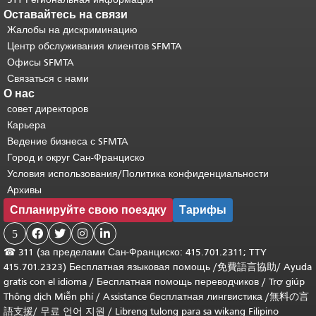
Оставайтесь на связи
Жалобы на дискриминацию
Центр обслуживания клиентов SFMTA
Офисы SFMTA
Связаться с нами
О нас
совет директоров
Карьера
Ведение бизнеса с SFMTA
Город и округ Сан-Франциско
Условия использования/Политика конфиденциальности
Архивы
Спланируйте свою поездку
Тарифы
5




☎
311 (за пределами Сан-Франциско: 415.701.2311; TTY
415.701.2323) Бесплатная языковая помощь /
免費語言協助
/
Ayuda
gratis con el idioma
/
Бесплатная помощь переводчиков
/
Trợ giúp
Thông dịch Miễn phí
/
Assistance бесплатная лингвистика
/
無料の言
語支援
/
무료 언어 지원
/
Libreng tulong para sa wikang Filipino