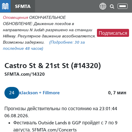
Перейти
SFMTA
Пер
к
нав
Оповещения
ОКОНЧАТЕЛЬНОЕ
общему
ОБНОВЛЕНИЕ: Движение поездов в
содержанию
направлении N Judah разрешено на станции
Подписаться
Hillway. Регулярное движение возобновляется.
Возможны задержки.
(Подробнее:
30
за
последние 48 часов)
Castro St & 21st St (#14320)
SFMTA.com/14320
к
Jackson + Fillmore
0, 7
мин
24
От
Прогнозы действительны по состоянию на 23:01:44
24
06.08.2026.
Divisadero
Фестиваль Outside Lands в GGP пройдет с 7 по 9
до
августа. SFMTA.com/Concerts