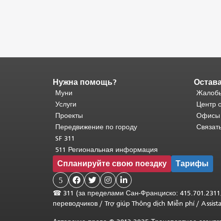
Нужна помощь?
Остава
Конец
содержимого
Муни
Жалобы
страницы.
Остальная
Услуги
Центр 
часть
Проекты
Офисы
этой
Передвижение по городу
Связат
страницы
SF 311
повторяется
511 Региональная информация
на
Спланируйте свою поездку
Тарифы
каждой
странице.
5




Вернуться
☎
311 (за пределами Сан-Франциско: 415.701.2311
к
переводчиков
/
Trợ giúp Thông dịch Miễn phí
/
Assis
началу
основного