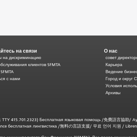
йтесь на связи
О нас
 на дискриминацию
совет директор
обслуживания клиентов SFMTA
Карьера
 SFMTA
Ведение бизне
ься с нами
Город и округ 
Условия испол
Архивы
; TTY 415.701.2323) Бесплатная языковая помощь /
免費語言協助
/
Ay
tance бесплатная лингвистика
/
無料の言語支援
/
무료 언어 지원
/
Libren