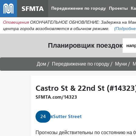
SFMTA
Передвижение по городу
Проекты
К
Оповещения
ОКОНЧАТЕЛЬНОЕ ОБНОВЛЕНИЕ: Задержка на МакАлл
центра города возобновляется в обычном режиме.
(Подробне
Нача
Планировщик поездок
мест
Дом
Передвижение по городу
Муни
М
Castro St & 22nd St (#14323
SFMTA.com/14323
к
Sutter Street
24
Прогнозы действительны по состоянию на 07