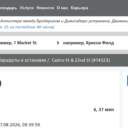
Перейти
алендарь
Услуги
Новости
О нас
Карьера
к
общему
истере между Бродериком и Дивисадеро устранена. Движение а
содержанию
е:
25
за последние 48 часов)
льное
Место
Как
оположение
окончания
я
хочу
аршруты и остановки
Castro St & 22nd St (#14323)
путешествов
)
6, 37
мин
.08.2026, 09:39:59.