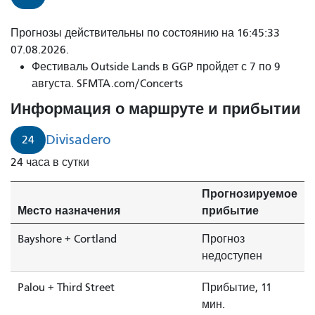
Скоро
Прогнозы действительны по состоянию на 16:45:33
появится
07.08.2026.
участок
Фестиваль Outside Lands в GGP пройдет с 7 по 9
дороги
августа. SFMTA.com/Concerts
от
Информация о маршруте и прибытии
Дивисадеро
до
Divisadero
24
Палоу
24 часа в сутки
и
Третьей
Прогнозируемое
улицы,
Место назначения
прибытие
расположенный
по
Bayshore + Cortland
Прогноз
адресу
недоступен
24.
Palou + Third Street
Прибытие, 11
мин.