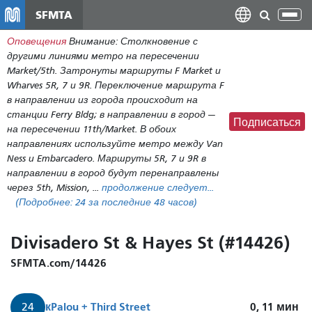
Перейти
SFMTA
Пер
к
нав
Оповещения
Внимание: Столкновение с
общему
другими линиями метро на пересечении
содержанию
Market/5th. Затронуты маршруты F Market и
Wharves 5R, 7 и 9R. Переключение маршрута F
в направлении из города происходит на
станции Ferry Bldg; в направлении в город —
Подписаться
на пересечении 11th/Market. В обоих
направлениях используйте метро между Van
Ness и Embarcadero. Маршруты 5R, 7 и 9R в
направлении в город будут перенаправлены
через 5th, Mission, ...
продолжение следует...
(Подробнее:
24
за последние 48 часов)
Divisadero St & Hayes St (#14426)
SFMTA.com/14426
к
Palou + Third Street
0, 11
мин
24