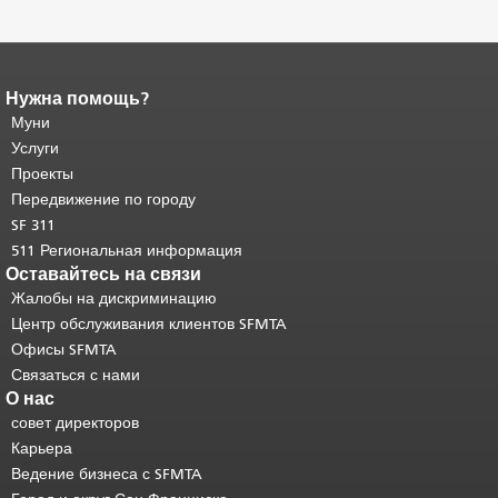
Нужна помощь?
Конец содержимого
страницы.
Муни
Остальная часть этой
страницы повторяется на каждой
Услуги
странице.
Вернуться к началу
Проекты
основного содержимого
.
Передвижение по городу
SF 311
511 Региональная информация
Оставайтесь на связи
Жалобы на дискриминацию
Центр обслуживания клиентов SFMTA
Офисы SFMTA
Связаться с нами
О нас
совет директоров
Карьера
Ведение бизнеса с SFMTA