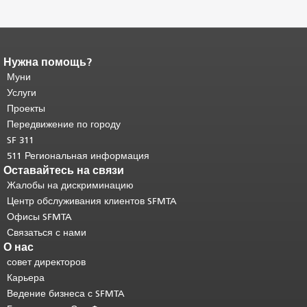
Нужна помощь?
Конец содержимого
страницы.
Муни
Остальная часть этой
страницы повторяется на каждой
Услуги
странице.
Вернуться к началу
Проекты
основного содержимого
.
Передвижение по городу
SF 311
511 Региональная информация
Оставайтесь на связи
Жалобы на дискриминацию
Центр обслуживания клиентов SFMTA
Офисы SFMTA
Связаться с нами
О нас
совет директоров
Карьера
Ведение бизнеса с SFMTA