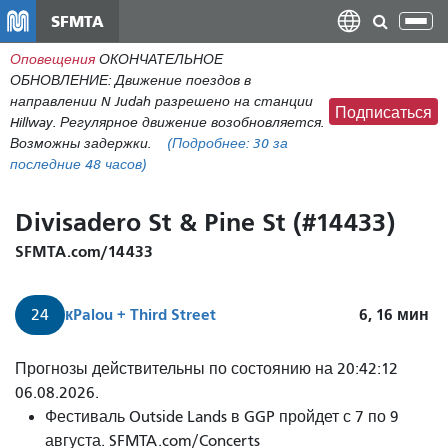
Перейти
SFMTA
Пер
к
нав
Оповещения
ОКОНЧАТЕЛЬНОЕ
общему
ОБНОВЛЕНИЕ: Движение поездов в
содержанию
направлении N Judah разрешено на станции
Подписаться
Hillway. Регулярное движение возобновляется.
Возможны задержки.
(Подробнее:
30
за
последние 48 часов)
Divisadero St & Pine St (#14433)
SFMTA.com/14433
к
Palou + Third Street
6, 16
мин
24
Прогнозы действительны по состоянию на 20:42:12
06.08.2026.
Фестиваль Outside Lands в GGP пройдет с 7 по 9
августа. SFMTA.com/Concerts