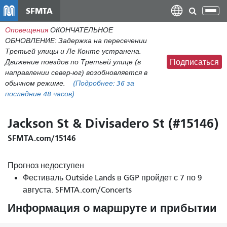
Перейти
SFMTA
Пер
к
нав
Оповещения
ОКОНЧАТЕЛЬНОЕ
общему
ОБНОВЛЕНИЕ: Задержка на пересечении
содержанию
Третьей улицы и Ле Конте устранена.
Движение поездов по Третьей улице (в
Подписаться
направлении север-юг) возобновляется в
обычном режиме.
(Подробнее:
36
за
последние 48 часов)
Jackson St & Divisadero St (#15146)
SFMTA.com/15146
Прогноз недоступен
Фестиваль Outside Lands в GGP пройдет с 7 по 9
августа. SFMTA.com/Concerts
Информация о маршруте и прибытии