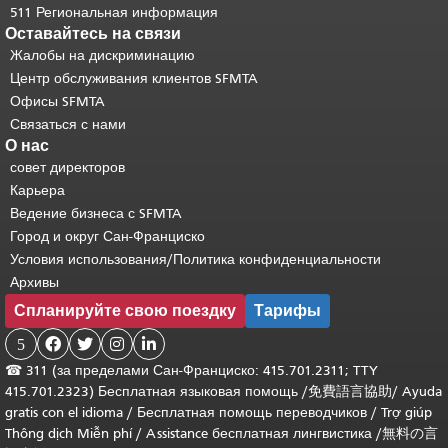
511 Региональная информация
Оставайтесь на связи
Жалобы на дискриминацию
Центр обслуживания клиентов SFMTA
Офисы SFMTA
Связаться с нами
О нас
совет директоров
Карьера
Ведение бизнеса с SFMTA
Город и округ Сан-Франциско
Условия использования/Политика конфиденциальности
Архивы
Спланируйте свою поездку
Тарифы
5




☎
311 (за пределами Сан-Франциско: 415.701.2311; TTY
415.701.2323) Бесплатная языковая помощь /
免費語言協助
/
Ayuda
gratis con el idioma
/
Бесплатная помощь переводчиков
/
Trợ giúp
Thông dịch Miễn phí
/
Assistance бесплатная лингвистика
/
無料の言