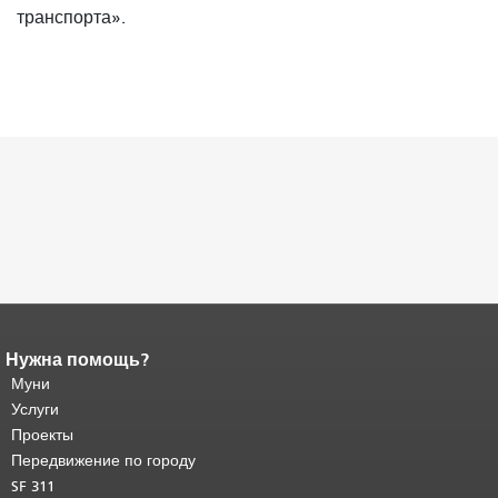
транспорта».
Нужна помощь?
Конец содержимого
страницы.
Муни
Остальная часть этой
страницы повторяется на каждой
Услуги
странице.
Вернуться к началу
Проекты
основного содержимого
.
Передвижение по городу
SF 311