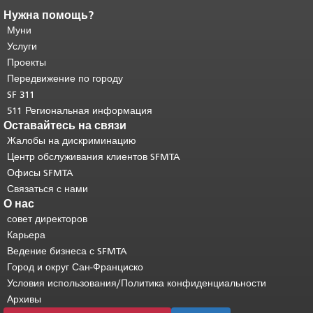
Нужна помощь?
Конец содержимого
страницы.
Муни
Остальная часть этой
страницы повторяется на каждой
Услуги
странице.
Вернуться к началу
Проекты
основного содержимого
.
Передвижение по городу
SF 311
511 Региональная информация
Оставайтесь на связи
Жалобы на дискриминацию
Центр обслуживания клиентов SFMTA
Офисы SFMTA
Связаться с нами
О нас
совет директоров
Карьера
Ведение бизнеса с SFMTA
Город и округ Сан-Франциско
Условия использования/Политика конфиденциальности
Архивы