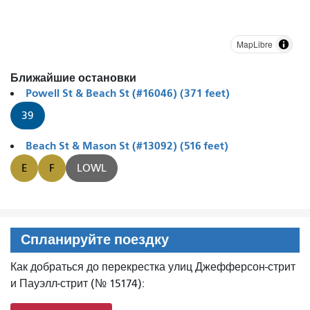
MapLibre
Ближайшие остановки
Powell St & Beach St (#16046) (371 feet)
39
Beach St & Mason St (#13092) (516 feet)
E
F
LOWL
Спланируйте поездку
Как добраться до перекрестка улиц Джефферсон-стрит
и Пауэлл-стрит (№ 15174):