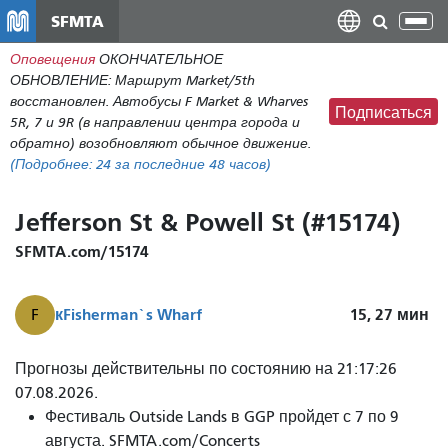
Перейти
SFMTA
Пер
к
нав
Оповещения
ОКОНЧАТЕЛЬНОЕ
общему
ОБНОВЛЕНИЕ: Маршрут Market/5th
содержанию
восстановлен. Автобусы F Market & Wharves
Подписаться
5R, 7 и 9R (в направлении центра города и
обратно) возобновляют обычное движение.
(Подробнее:
24
за последние 48 часов)
Jefferson St & Powell St (#15174)
SFMTA.com/15174
к
Fisherman`s Wharf
15, 27
мин
F
Прогнозы действительны по состоянию на 21:17:26
07.08.2026.
Фестиваль Outside Lands в GGP пройдет с 7 по 9
августа. SFMTA.com/Concerts