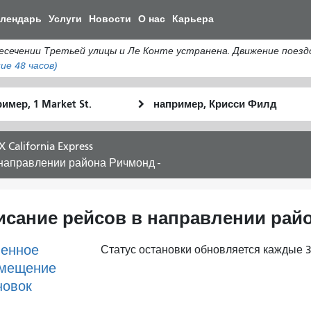
Перейти
алендарь
Услуги
Новости
О нас
Карьера
к
общему
ении Третьей улицы и Ле Конте устранена. Движение поездов 
содержанию
ие 48 часов)
льное
Место
Как
оположение
окончания
я
хочу
X California Express
путешествов
в направлении района Ричмонд -
асписание рейсов в направлении рай
енное
Статус остановки обновляется каждые 3
мещение
новок