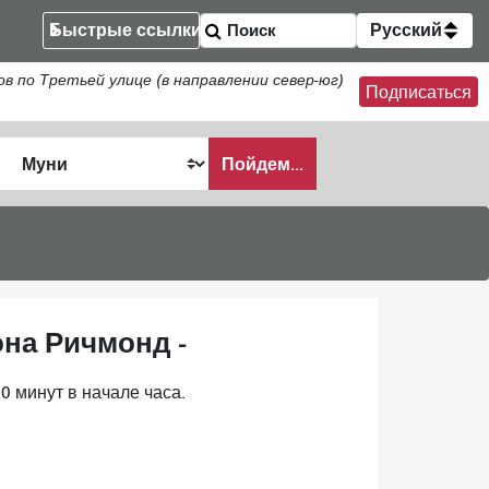
Быстрые ссылки
Русский
по Третьей улице (в направлении север-юг)
Подписаться
Пойдем...
ать
она Ричмонд -
0 минут в начале часа.