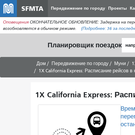
SFMTA
Передвижение по городу
Проекты
К
Оповещения
ОКОНЧАТЕЛЬНОЕ ОБНОВЛЕНИЕ: Задержка на пересеч
возобновляется в обычном режиме.
(Подробнее:
36
за последн
Нача
Планировщик поездок
мест
Дом
Передвижение по городу
Муни
1
1X California Express: Расписание рейсов 
1X California Express: Р
Врем
пере
оста