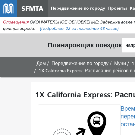
SFMTA
Передвижение по городу
Проекты
К
Оповещения
ОКОНЧАТЕЛЬНОЕ ОБНОВЛЕНИЕ: Задержка возле пере
центра города.
(Подробнее:
22
за последние 48 часов)
Нача
Планировщик поездок
мест
Дом
Передвижение по городу
Муни
1
1X California Express: Расписание рейсов 
1X California Express: Р
Врем
пере
оста