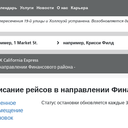
Перейти
алендарь
Услуги
Новости
О нас
Карьера
к
общему
сечения 19-й улицы и Холлоуэй устранена. Возобновляется дви
содержанию
льное
Место
Как
оположение
окончания
я
хочу
X California Express
путешествов
в направлении Финансового района -
асписание рейсов в направлении Фин
енное
Статус остановки обновляется каждые 3
мещение
новок