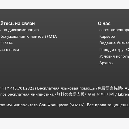
йтесь на связи
О нас
 на дискриминацию
совет директор
обслуживания клиентов SFMTA
Карьера
 SFMTA
Ведение бизне
ься с нами
Город и округ 
Условия испол
Архивы
; TTY 415.701.2323) Бесплатная языковая помощь /
免費語言協助
/
Ay
tance бесплатная лингвистика
/
無料の言語支援
/
무료 언어 지원
/
Libren
ство муниципалитета Сан-Франциско (SFMTA). Все права защищены