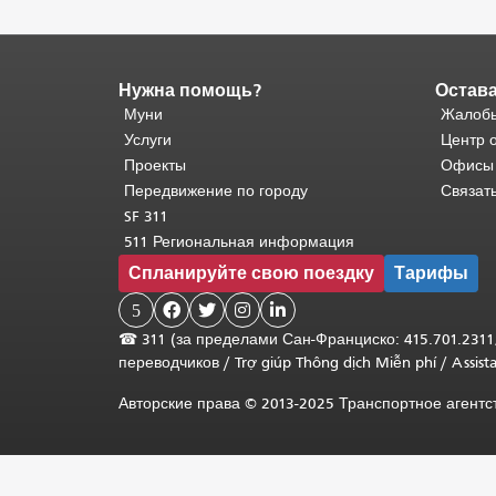
Нужна помощь?
Остава
Конец
содержимого
Муни
Жалобы
страницы.
Остальная
Услуги
Центр 
часть
Проекты
Офисы
этой
Передвижение по городу
Связат
страницы
SF 311
повторяется
511 Региональная информация
на
Спланируйте свою поездку
Тарифы
каждой
странице.
5




Вернуться
☎
311 (за пределами Сан-Франциско: 415.701.2311
к
переводчиков
/
Trợ giúp Thông dịch Miễn phí
/
Assis
началу
основного
Авторские права © 2013-2025 Транспортное агент
содержимого
.