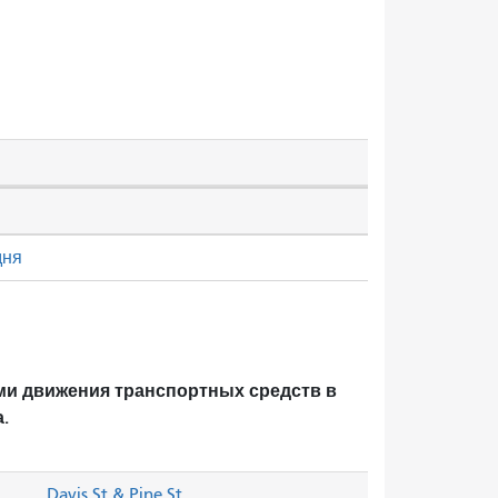
дня
ми движения транспортных средств в
.
Davis St & Pine St