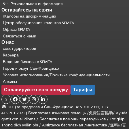
511 Региональная информация
Оставайтесь на связи
Жалобы на дискриминацию
Центр обслуживания клиентов SFMTA
Офисы SFMTA
Связаться с нами
О нас
совет директоров
Карьера
Ведение бизнеса с SFMTA
Город и округ Сан-Франциско
Условия использования/Политика конфиденциальности
Архивы
Спланируйте свою поездку
Тарифы
5




☎
311 (за пределами Сан-Франциско: 415.701.2311; TTY
415.701.2323) Бесплатная языковая помощь /
免費語言協助
/
Ayuda
gratis con el idioma
/
Бесплатная помощь переводчиков
/
Trợ giúp
Thông dịch Miễn phí
/
Assistance бесплатная лингвистика
/
無料の言