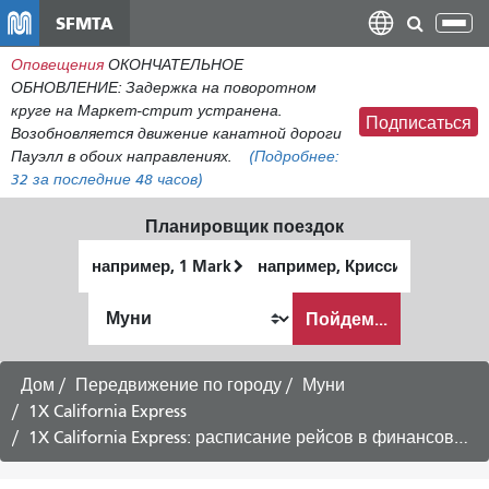
Перейти
SFMTA
Пер
к
нав
Оповещения
ОКОНЧАТЕЛЬНОЕ
общему
ОБНОВЛЕНИЕ: Задержка на поворотном
содержанию
круге на Маркет-стрит устранена.
Подписаться
Возобновляется движение канатной дороги
Пауэлл в обоих направлениях.
(Подробнее:
32
за последние 48 часов)
Планировщик поездок
Начальное
Место
местоположение
окончания
Как
Пойдем...
я
хочу
путешествовать
Дом
Передвижение по городу
Муни
1X California Express
1X California Express: расписание рейсов в финансовый район — 21 августа 2026 г.