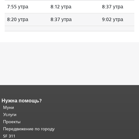
7:55 утра
8:12 утра
8:37 утра
8:20 утра
8:37 утра
9:02 утра
Нужна помощь?
Конец содержимого
страницы.
Муни
Остальная часть этой
страницы повторяется на каждой
Услуги
странице.
Вернуться к началу
Проекты
основного содержимого
.
Передвижение по городу
SF 311