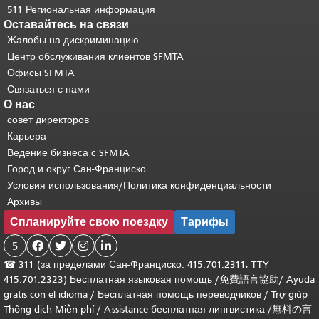
511 Региональная информация
Оставайтесь на связи
Жалобы на дискриминацию
Центр обслуживания клиентов SFMTA
Офисы SFMTA
Связаться с нами
О нас
совет директоров
Карьера
Ведение бизнеса с SFMTA
Город и округ Сан-Франциско
Условия использования/Политика конфиденциальности
Архивы
Спланируйте свою поездку
Тарифы
5




☎
311 (за пределами Сан-Франциско: 415.701.2311; TTY
415.701.2323) Бесплатная языковая помощь /
免費語言協助
/
Ayuda
gratis con el idioma
/
Бесплатная помощь переводчиков
/
Trợ giúp
Thông dịch Miễn phí
/
Assistance бесплатная лингвистика
/
無料の言