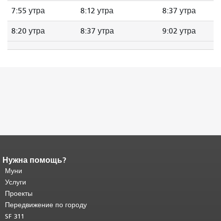
7:55 утра
8:12 утра
8:37 утра
8:20 утра
8:37 утра
9:02 утра
Нужна помощь?
Конец содержимого
страницы.
Муни
Остальная часть этой
страницы повторяется на каждой
Услуги
странице.
Вернуться к началу
Проекты
основного содержимого
.
Передвижение по городу
SF 311