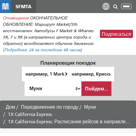
Перейти
SFMTA
Пер
к
нав
Оповещения
ОКОНЧАТЕЛЬНОЕ
общему
ОБНОВЛЕНИЕ: Маршрут Market/5th
содержанию
восстановлен. Автобусы F Market & Wharves
Подписаться
5R, 7 и 9R (в направлении центра города и
обратно) возобновляют обычное движение.
(Подробнее:
24
за последние 48 часов)
Планировщик поездок
Начальное
Место
местоположение
окончания
Как
Пойдем...
я
хочу
путешествовать
Дом
Передвижение по городу
Муни
1X California Express
1X California Express: Расписание рейсов в направлении Финансового района -