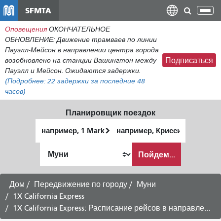
Перейти
SFMTA
Пер
к
нав
Оповещения
ОКОНЧАТЕЛЬНОЕ
общему
ОБНОВЛЕНИЕ: Движение трамваев по линии
содержанию
Пауэлл-Мейсон в направлении центра города
возобновлено на станции Вашингтон между
Подписаться
Пауэлл и Мейсон. Ожидаются задержки.
(Подробнее:
22
задержки за последние 48
часов)
Планировщик поездок
Начальное
Место
местоположение
окончания
Как
Пойдем...
я
хочу
путешествовать
Дом
Передвижение по городу
Муни
1X California Express
1X California Express: Расписание рейсов в направлении Финансового района