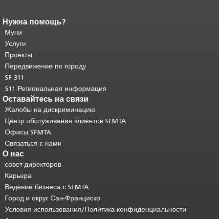
Нужна помощь?
Конец содержимого
страницы.
Муни
Остальная часть этой
страницы повторяется на каждой
Услуги
странице.
Вернуться к началу
Проекты
основного содержимого
.
Передвижение по городу
SF 311
511 Региональная информация
Оставайтесь на связи
Жалобы на дискриминацию
Центр обслуживания клиентов SFMTA
Офисы SFMTA
Связаться с нами
О нас
совет директоров
Карьера
Ведение бизнеса с SFMTA
Город и округ Сан-Франциско
Условия использования/Политика конфиденциальности