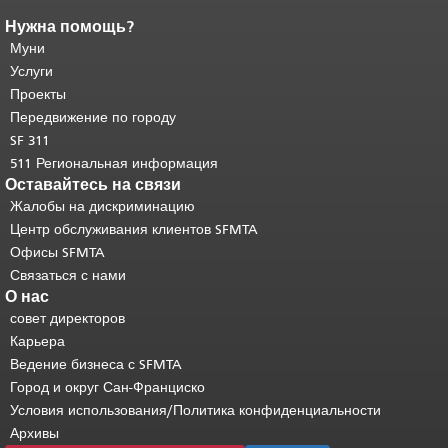
Нужна помощь?
Конец содержимого
страницы.
Муни
Остальная часть этой
страницы повторяется на каждой
Услуги
странице.
Вернуться к началу
Проекты
основного содержимого
.
Передвижение по городу
SF 311
511 Региональная информация
Оставайтесь на связи
Жалобы на дискриминацию
Центр обслуживания клиентов SFMTA
Офисы SFMTA
Связаться с нами
О нас
совет директоров
Карьера
Ведение бизнеса с SFMTA
Город и округ Сан-Франциско
Условия использования/Политика конфиденциальности
Архивы