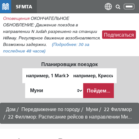
Перейти
SFMTA
Пер
к
нав
Оповещения
ОКОНЧАТЕЛЬНОЕ
общему
ОБНОВЛЕНИЕ: Движение поездов в
содержанию
направлении N Judah разрешено на станции
Подписаться
Hillway. Регулярное движение возобновляется.
Возможны задержки.
(Подробнее:
30
за
последние 48 часов)
Планировщик поездок
Начальное
Место
местоположение
окончания
Как
Пойдем...
я
хочу
путешествовать
Дом
Передвижение по городу
Муни
22 Филлмор
22 Филлмор: Расписание рейсов в направлении Мишн-Бэй/UCSF