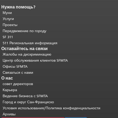
Нужна помощь?
Конец содержимого
страницы.
Муни
Остальная часть этой
страницы повторяется на каждой
Услуги
странице.
Вернуться к началу
Проекты
основного содержимого
.
Передвижение по городу
SF 311
511 Региональная информация
Оставайтесь на связи
Жалобы на дискриминацию
Центр обслуживания клиентов SFMTA
Офисы SFMTA
Связаться с нами
О нас
совет директоров
Карьера
Ведение бизнеса с SFMTA
Город и округ Сан-Франциско
Условия использования/Политика конфиденциальности
Архивы