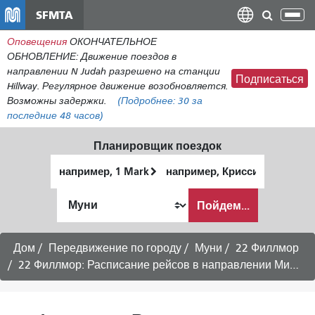
Перейти
SFMTA
Пер
к
нав
Оповещения
ОКОНЧАТЕЛЬНОЕ
общему
ОБНОВЛЕНИЕ: Движение поездов в
содержанию
направлении N Judah разрешено на станции
Подписаться
Hillway. Регулярное движение возобновляется.
Возможны задержки.
(Подробнее:
30
за
последние 48 часов)
Планировщик поездок
Начальное
Место
местоположение
окончания
Как
Пойдем...
я
хочу
путешествовать
Дом
Передвижение по городу
Муни
22 Филлмор
22 Филлмор: Расписание рейсов в направлении Мишн-Бэй/UCSF