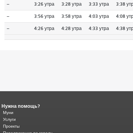
--
3:26 утра
3:28 утра
3:33 утра
3:38 ут
--
3:56 утра
3:58 утра
4:03 утра
4:08 ут
--
4:26 утра
4:28 утра
4:33 утра
4:38 ут
Нужна помощь?
Конец содержимого
страницы.
Муни
Остальная часть этой
страницы повторяется на каждой
Услуги
странице.
Вернуться к началу
Проекты
основного содержимого
.