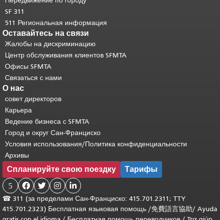
Передвижение по городу
SF 311
511 Региональная информация
Оставайтесь на связи
Жалобы на дискриминацию
Центр обслуживания клиентов SFMTA
Офисы SFMTA
Связаться с нами
О нас
совет директоров
Карьера
Ведение бизнеса с SFMTA
Город и округ Сан-Франциско
Условия использования/Политика конфиденциальности
Архивы
Спланируйте свою поездку
Тарифы
5




☎
311 (за пределами Сан-Франциско: 415.701.2311; TTY
415.701.2323) Бесплатная языковая помощь /
免費語言協助
/
Ayuda
gratis con el idioma
/
Бесплатная помощь переводчиков
/
Trợ giúp