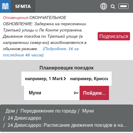
Перейти
SFMTA
Пер
к
нав
Оповещения
ОКОНЧАТЕЛЬНОЕ
общему
ОБНОВЛЕНИЕ: Задержка на пересечении
содержанию
Третьей улицы и Ле Конте устранена.
Движение поездов по Третьей улице (в
Подписаться
направлении север-юг) возобновляется в
обычном режиме.
(Подробнее:
36
за
последние 48 часов)
Планировщик поездок
Начальное
Место
местоположение
окончания
Как
Пойдем...
я
хочу
путешествовать
Дом
Передвижение по городу
Муни
24 Дивисадеро
24 Дивисадеро: Расписание движения поездов в направлении Бэйвью - субботние рейсы