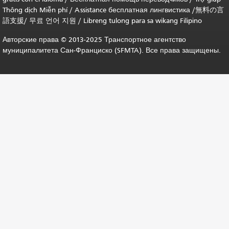
Thông dịch Miễn phí
/
Assistance бесплатная лингвистика
/
無料の言
語支援
/
무료 언어 지원
/
Libreng tulong para sa wikang Filipino
Авторские права © 2013-2025 Транспортное агентство
муниципалитета Сан-Франциско (SFMTA). Все права защищены.