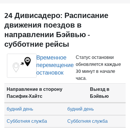
24 Дивисадеро: Расписание
движения поездов в
направлении Бэйвью -
субботние рейсы
Временное
Статус остановки
перемещение
обновляется каждые
30 минут в начале
остановок
часа.
Направление в сторону
Выезд в
Пасифик-Хайтс
Бэйвью
будний день
будний день
Субботняя служба
Субботняя служба