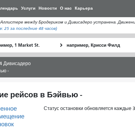
Перейти
алендарь
Услуги
Новости
О нас
Карьера
к
общему
истере между Бродериком и Дивисадеро устранена. Движение а
содержанию
е:
25
за последние 48 часов)
льное
Место
Как
оположение
окончания
я
хочу
4 Дивисадеро
путешествов
ью -
ие рейсов в Бэйвью -
енное
Статус остановки обновляется каждые 3
мещение
новок