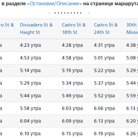
 в разделе
на странице маршрута
«Остановки/Описание»
ro St &
Divisadero St &
Castro St &
Castro St &
30th 
Haight St
18th St
24th St
Missi
а
4:23 утра
4:28 утра
4:31 утра
4:38 
а
4:53 утра
4:58 утра
5:01 утра
5:08 
а
5:14 утра
5:19 утра
5:22 утра
5:29 
а
5:29 утра
5:34 утра
5:37 утра
5:44 
а
5:44 утра
5:49 утра
5:52 утра
5:59 
а
5:58 утра
6:03 утра
6:06 утра
6:13 
а
6:04 утра
6:09 утра
6:13 утра
6:20 
а
6:10 утра
6:15 утра
6:19 утра
6:26 