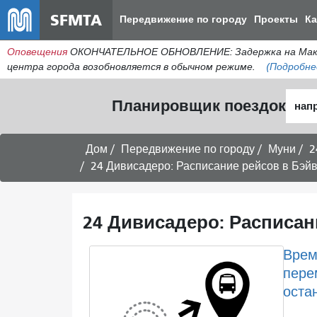
SFMTA
Передвижение по городу
Проекты
К
Оповещения
ОКОНЧАТЕЛЬНОЕ ОБНОВЛЕНИЕ: Задержка на МакАлл
центра города возобновляется в обычном режиме.
(Подробне
Нача
Планировщик поездок
мест
Дом
Передвижение по городу
Муни
2
24 Дивисадеро: Расписание рейсов в Бэйв
24 Дивисадеро: Расписан
Врем
пере
оста