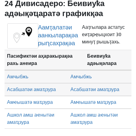
24 Дивисадеро: Беивиуҟа
адәықәҵаратә графикқәа
Аамҭалатәи
Ааҭгылара астатус
аанкыларақәа
еиҭарҿыцхоит 30
минуҭ рышьҭахь.
рыԥсахрақәа
Пасификтәи аҳаракырақәа
Беивиуҟа
рахь анеира
адәықәлара
Амчыбжь
Амчыбжь
Асабшатәи амаҵзура
Асабшатәи амаҵзура
Амҽышатә маҵзура
Амҽышатә маҵзура
Ашкол амш аҽнытәи
Ашкол амш аҽнытәи
амаҵзура
амаҵзура