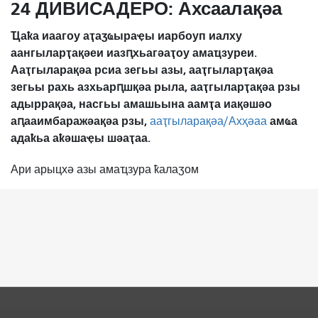
24 ДИВИСАДЕРО: Ахсаалақәа
Ҵаҟа иаагоу аҭаӡҩыраҿы иарбоуп иалху
аангыларҭақәеи иазԥхьагәаҭоу амаҵзуреи.
Ааҭгыларақәа рсиа зегьы азы, ааҭгыларҭақәа
зегьы рахь азхьарԥшқәа рыла, ааҭгыларҭақәа рзы
адыррақәа, насгьы амашьына аамҭа иақәшәо ​​
аԥааимбаражәақәа рзы,
амҩа
ааҭгыларақәа/Ахҳәаа
адаҟьа аҟәшаҿы шәаҭаа.
Ари арыцхә азы амаҵзура ҟалаӡом