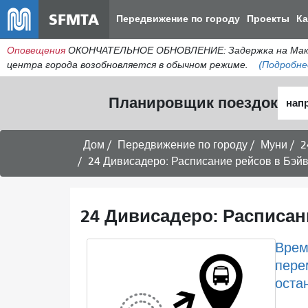
SFMTA
Передвижение по городу
Проекты
К
Оповещения
ОКОНЧАТЕЛЬНОЕ ОБНОВЛЕНИЕ: Задержка на МакАлл
центра города возобновляется в обычном режиме.
(Подробне
Нача
Планировщик поездок
мест
Дом
Передвижение по городу
Муни
2
24 Дивисадеро: Расписание рейсов в Бэйв
24 Дивисадеро: Расписан
Врем
пере
оста