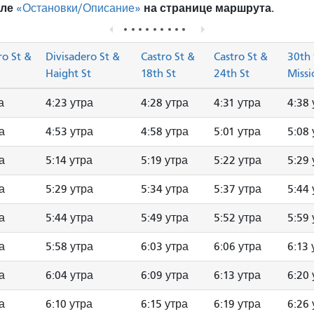
еле
на странице маршрута.
«Остановки/Описание»
ro St &
Divisadero St &
Castro St &
Castro St &
30th 
Haight St
18th St
24th St
Missi
а
4:23 утра
4:28 утра
4:31 утра
4:38 
а
4:53 утра
4:58 утра
5:01 утра
5:08 
а
5:14 утра
5:19 утра
5:22 утра
5:29 
а
5:29 утра
5:34 утра
5:37 утра
5:44 
а
5:44 утра
5:49 утра
5:52 утра
5:59 
а
5:58 утра
6:03 утра
6:06 утра
6:13 
а
6:04 утра
6:09 утра
6:13 утра
6:20 
а
6:10 утра
6:15 утра
6:19 утра
6:26 