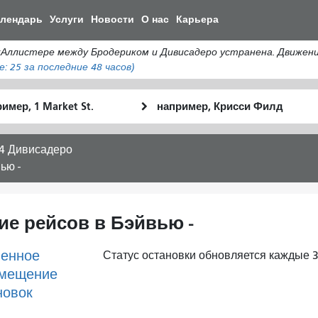
Перейти
алендарь
Услуги
Новости
О нас
Карьера
к
общему
истере между Бродериком и Дивисадеро устранена. Движение а
содержанию
е:
25
за последние 48 часов)
льное
Место
Как
оположение
окончания
я
хочу
4 Дивисадеро
путешествов
ью -
ие рейсов в Бэйвью -
енное
Статус остановки обновляется каждые 3
мещение
новок