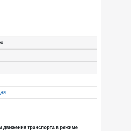
ью
дня
м движения транспорта в режиме