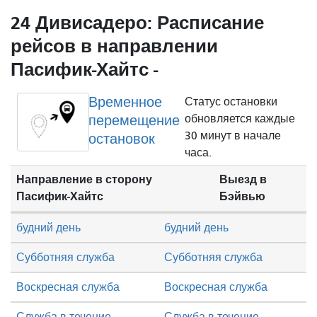
24 Дивисадеро: Расписание
рейсов в направлении
Пасифик-Хайтс -
Временное
Статус остановки
перемещение
обновляется каждые
30 минут в начале
остановок
часа.
Направление в сторону
Выезд в
Пасифик-Хайтс
Бэйвью
будний день
будний день
Субботняя служба
Субботняя служба
Воскресная служба
Воскресная служба
Служба в течение
Служба в течение