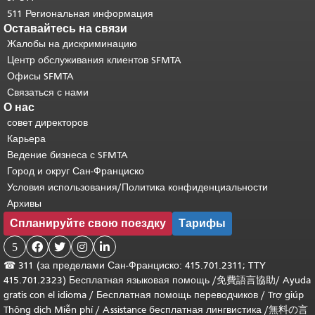
511 Региональная информация
Оставайтесь на связи
Жалобы на дискриминацию
Центр обслуживания клиентов SFMTA
Офисы SFMTA
Связаться с нами
О нас
совет директоров
Карьера
Ведение бизнеса с SFMTA
Город и округ Сан-Франциско
Условия использования/Политика конфиденциальности
Архивы
Спланируйте свою поездку
Тарифы
5




☎
311 (за пределами Сан-Франциско: 415.701.2311; TTY
415.701.2323) Бесплатная языковая помощь /
免費語言協助
/
Ayuda
gratis con el idioma
/
Бесплатная помощь переводчиков
/
Trợ giúp
Thông dịch Miễn phí
/
Assistance бесплатная лингвистика
/
無料の言