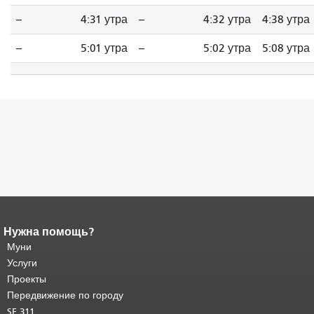
--
4:31 утра
--
4:32 утра
4:38 утра
--
5:01 утра
--
5:02 утра
5:08 утра
Нужна помощь?
Конец содержимого
страницы.
Муни
Остальная часть этой
страницы повторяется на каждой
Услуги
странице.
Вернуться к началу
Проекты
основного содержимого
.
Передвижение по городу
SF 311