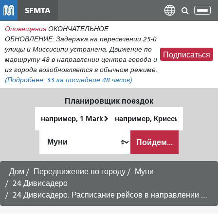
Перейти
SFMTA
Пер
к
нав
Оповещения
ОКОНЧАТЕЛЬНОЕ
общему
ОБНОВЛЕНИЕ: Задержка на пересечении 25-й
содержанию
улицы и Миссисипи устранена. Движение по
Подписаться
маршруту 48 в направлении центра города и
из города возобновляется в обычном режиме.
(Подробнее:
33
за последние 48 часов)
Планировщик поездок
Начальное
Место
местоположение
окончания
Как
Пойдем...
я
хочу
путешествовать
Дом
Передвижение по городу
Муни
24 Дивисадеро
24 Дивисадеро: Расписание рейсов в направлении Пасифик-Хайтс -