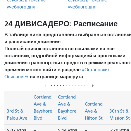
учебного дня
учебного дня
24 ДИВИСАДЕРО: Расписание
В таблице ниже представлены выбранные остановк
и расписание движения.
Полный список остановок со ссылками на все
остановки, подробной информацией и прогнозами
движения транспортных средств в режиме реальног
времени можно найти в разделе
«Остановки/
на странице маршрута.
Описание»
Cortland
Cortland
Ave &
Ave &
Cortland
3rd St &
Bayshore
Bayshore
Ave &
30th St &
Palou Ave
Blvd
Blvd
Hilton St
Mission St
5:07 утра
--
5:14 утра
--
5:20 утра