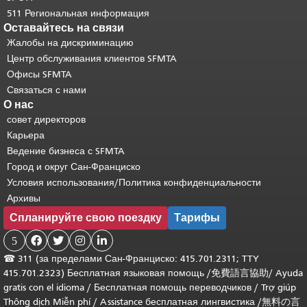
511 Региональная информация
Оставайтесь на связи
Жалобы на дискриминацию
Центр обслуживания клиентов SFMTA
Офисы SFMTA
Связаться с нами
О нас
совет директоров
Карьера
Ведение бизнеса с SFMTA
Город и округ Сан-Франциско
Условия использования/Политика конфиденциальности
Архивы
Спланируйте свою поездку
Тарифы
5




☎
311 (за пределами Сан-Франциско: 415.701.2311; TTY
415.701.2323) Бесплатная языковая помощь /
免費語言協助
/
Ayuda
gratis con el idioma
/
Бесплатная помощь переводчиков
/
Trợ giúp
Thông dịch Miễn phí
/
Assistance бесплатная лингвистика
/
無料の言