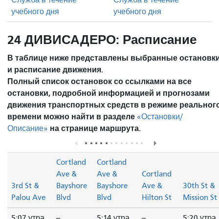
учебного дня
учебного дня
24 ДИВИСАДЕРО: Расписание
В таблице ниже представлены выбранные остановк
и расписание движения.
Полный список остановок со ссылками на все
остановки, подробной информацией и прогнозами
движения транспортных средств в режиме реальног
времени можно найти в разделе
«Остановки/
на странице маршрута.
Описание»
Cortland
Cortland
Ave &
Ave &
Cortland
3rd St &
Bayshore
Bayshore
Ave &
30th St &
Palou Ave
Blvd
Blvd
Hilton St
Mission St
5:07 утра
--
5:14 утра
--
5:20 утра