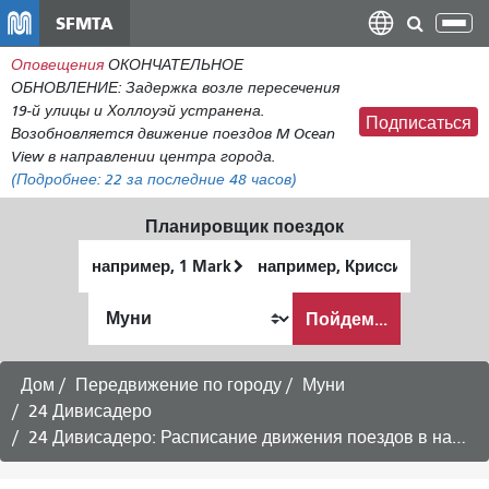
Перейти
SFMTA
Пер
к
нав
Оповещения
ОКОНЧАТЕЛЬНОЕ
общему
ОБНОВЛЕНИЕ: Задержка возле пересечения
содержанию
19-й улицы и Холлоуэй устранена.
Подписаться
Возобновляется движение поездов M Ocean
View в направлении центра города.
(Подробнее:
22
за последние 48 часов)
Планировщик поездок
Начальное
Место
местоположение
окончания
Как
Пойдем...
я
хочу
путешествовать
Дом
Передвижение по городу
Муни
24 Дивисадеро
24 Дивисадеро: Расписание движения поездов в направлении Пасифик-Хайтс — рейсы в будние дни