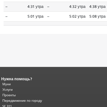
--
4:31 утра
--
4:32 утра
4:38 утра
--
5:01 утра
--
5:02 утра
5:08 утра
Нужна помощь?
Конец содержимого
страницы.
Муни
Остальная часть этой
страницы повторяется на каждой
Услуги
странице.
Вернуться к началу
Проекты
основного содержимого
.
Передвижение по городу
SF 311