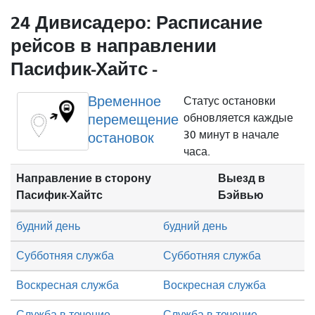
24 Дивисадеро: Расписание
рейсов в направлении
Пасифик-Хайтс -
Временное
Статус остановки
перемещение
обновляется каждые
30 минут в начале
остановок
часа.
Направление в сторону
Выезд в
Пасифик-Хайтс
Бэйвью
будний день
будний день
Субботняя служба
Субботняя служба
Воскресная служба
Воскресная служба
Служба в течение
Служба в течение