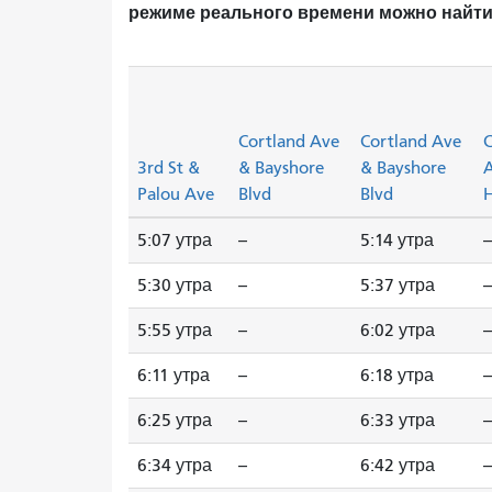
режиме реального времени можно найти
Cortland Ave
Cortland Ave
C
3rd St &
& Bayshore
& Bayshore
Palou Ave
Blvd
Blvd
H
5:07 утра
--
5:14 утра
--
5:30 утра
--
5:37 утра
--
5:55 утра
--
6:02 утра
--
6:11 утра
--
6:18 утра
--
6:25 утра
--
6:33 утра
--
6:34 утра
--
6:42 утра
--