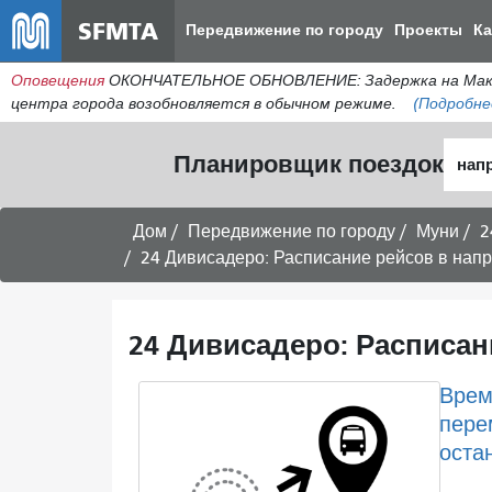
SFMTA
Передвижение по городу
Проекты
К
Оповещения
ОКОНЧАТЕЛЬНОЕ ОБНОВЛЕНИЕ: Задержка на МакАлл
центра города возобновляется в обычном режиме.
(Подробне
Нача
Планировщик поездок
мест
Дом
Передвижение по городу
Муни
2
24 Дивисадеро: Расписание рейсов в нап
24 Дивисадеро: Расписан
Врем
пере
оста