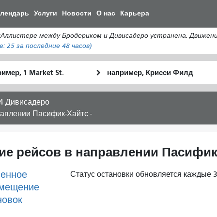
Перейти
алендарь
Услуги
Новости
О нас
Карьера
к
общему
истере между Бродериком и Дивисадеро устранена. Движение а
содержанию
е:
25
за последние 48 часов)
льное
Место
Как
оположение
окончания
я
хочу
4 Дивисадеро
путешествов
равлении Пасифик-Хайтс -
ие рейсов в направлении Пасифик-
енное
Статус остановки обновляется каждые 3
мещение
новок