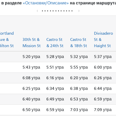
 в разделе
на странице маршрута
«Остановки/Описание»
ortland
Divisadero
Ave &
30th St &
Castro St
Castro St
St &
ilton St
Mission St
& 24th St
& 18th St
Haight St
5:20 утра
5:28 утра
5:32 утра
5:37 утра
5:43 утра
5:51 утра
5:55 утра
6:00 утра
6:08 утра
6:16 утра
6:20 утра
6:26 утра
6:25 утра
6:34 утра
6:38 утра
6:44 утра
6:40 утра
6:49 утра
6:53 утра
6:59 утра
6:50 утра
6:59 утра
7:03 утра
7:09 утра