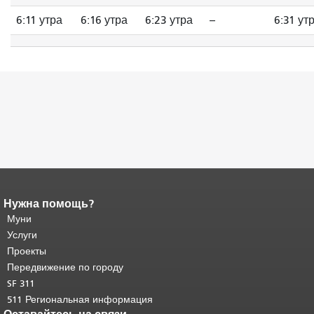
6:11 утра
6:16 утра
6:23 утра
--
6:31 ут
Нужна помощь?
Конец содержимого
страницы.
Муни
Остальная часть этой
страницы повторяется на каждой
Услуги
странице.
Вернуться к началу
Проекты
основного содержимого
.
Передвижение по городу
SF 311
511 Региональная информация