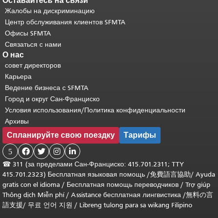
Оставайтесь на связи
Жалобы на дискриминацию
Центр обслуживания клиентов SFMTA
Офисы SFMTA
Связаться с нами
О нас
совет директоров
Карьера
Ведение бизнеса с SFMTA
Город и округ Сан-Франциско
Условия использования/Политика конфиденциальности
Архивы
Спланируйте свою поездку
Тарифы
5




☎
311 (за пределами Сан-Франциско: 415.701.2311; TTY
415.701.2323) Бесплатная языковая помощь /
免費語言協助
/
Ayuda
gratis con el idioma
/
Бесплатная помощь переводчиков
/
Trợ giúp
Thông dịch Miễn phí
/
Assistance бесплатная лингвистика
/
無料の言
語支援
/
무료 언어 지원
/
Libreng tulong para sa wikang Filipino