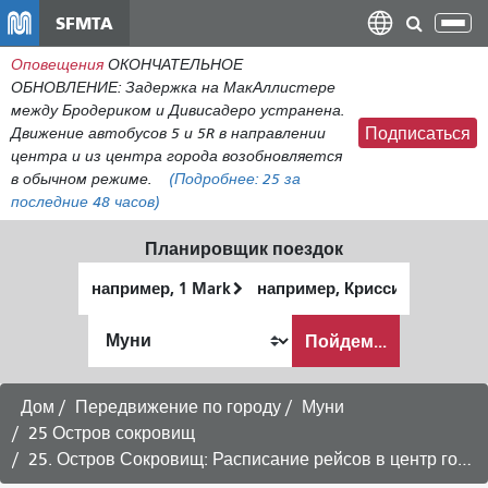
Перейти
SFMTA
Пер
к
нав
Оповещения
ОКОНЧАТЕЛЬНОЕ
общему
ОБНОВЛЕНИЕ: Задержка на МакАллистере
содержанию
между Бродериком и Дивисадеро устранена.
Движение автобусов 5 и 5R в направлении
Подписаться
центра и из центра города возобновляется
в обычном режиме.
(Подробнее:
25
за
последние 48 часов)
Планировщик поездок
Начальное
Место
местоположение
окончания
Как
Пойдем...
я
хочу
путешествовать
Дом
Передвижение по городу
Муни
25 Остров сокровищ
25. Остров Сокровищ: Расписание рейсов в центр города -