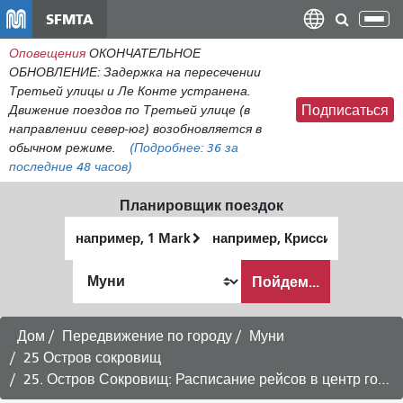
Перейти
SFMTA
Пер
к
нав
Оповещения
ОКОНЧАТЕЛЬНОЕ
общему
ОБНОВЛЕНИЕ: Задержка на пересечении
содержанию
Третьей улицы и Ле Конте устранена.
Движение поездов по Третьей улице (в
Подписаться
направлении север-юг) возобновляется в
обычном режиме.
(Подробнее:
36
за
последние 48 часов)
Планировщик поездок
Начальное
Место
местоположение
окончания
Как
Пойдем...
я
хочу
путешествовать
Дом
Передвижение по городу
Муни
25 Остров сокровищ
25. Остров Сокровищ: Расписание рейсов в центр города -