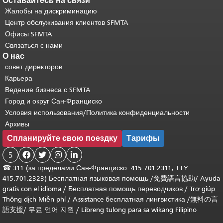
Оставайтесь на связи
Жалобы на дискриминацию
Центр обслуживания клиентов SFMTA
Офисы SFMTA
Связаться с нами
О нас
совет директоров
Карьера
Ведение бизнеса с SFMTA
Город и округ Сан-Франциско
Условия использования/Политика конфиденциальности
Архивы
Спланируйте свою поездку
Тарифы
5




☎
311 (за пределами Сан-Франциско: 415.701.2311; TTY
415.701.2323) Бесплатная языковая помощь /
免費語言協助
/
Ayuda
gratis con el idioma
/
Бесплатная помощь переводчиков
/
Trợ giúp
Thông dịch Miễn phí
/
Assistance бесплатная лингвистика
/
無料の言
語支援
/
무료 언어 지원
/
Libreng tulong para sa wikang Filipino