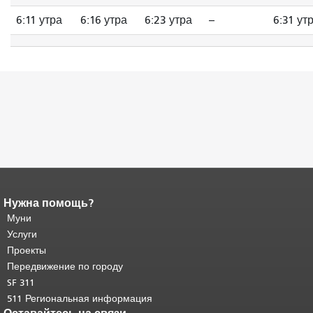
6:11 утра
6:16 утра
6:23 утра
--
6:31 ут
Нужна помощь?
Конец содержимого
страницы.
Муни
Остальная часть этой
страницы повторяется на каждой
Услуги
странице.
Вернуться к началу
Проекты
основного содержимого
.
Передвижение по городу
SF 311
511 Региональная информация