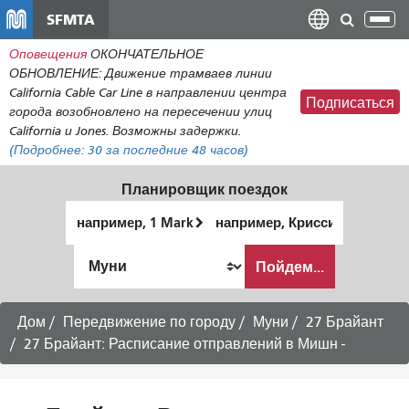
Перейти
SFMTA
Пер
к
нав
Оповещения
ОКОНЧАТЕЛЬНОЕ
общему
ОБНОВЛЕНИЕ: Движение трамваев линии
содержанию
California Cable Car Line в направлении центра
Подписаться
города возобновлено на пересечении улиц
California и Jones. Возможны задержки.
(Подробнее:
30
за последние 48 часов)
Планировщик поездок
Начальное
Место
местоположение
окончания
Как
Пойдем...
я
хочу
путешествовать
Дом
Передвижение по городу
Муни
27 Брайант
27 Брайант: Расписание отправлений в Мишн -