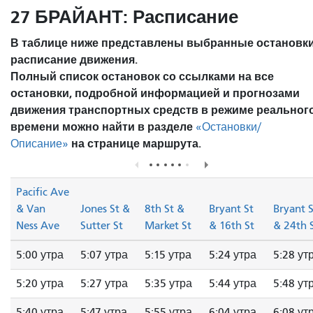
27 БРАЙАНТ: Расписание
В таблице ниже представлены выбранные остановки
расписание движения.
Полный список остановок со ссылками на все
остановки, подробной информацией и прогнозами
движения транспортных средств в режиме реальног
времени можно найти в разделе
«Остановки/
на странице маршрута.
Описание»
Pacific Ave
& Van
Jones St &
8th St &
Bryant St
Bryant S
Ness Ave
Sutter St
Market St
& 16th St
& 24th 
5:00 утра
5:07 утра
5:15 утра
5:24 утра
5:28 ут
5:20 утра
5:27 утра
5:35 утра
5:44 утра
5:48 ут
5:40 утра
5:47 утра
5:55 утра
6:04 утра
6:08 ут