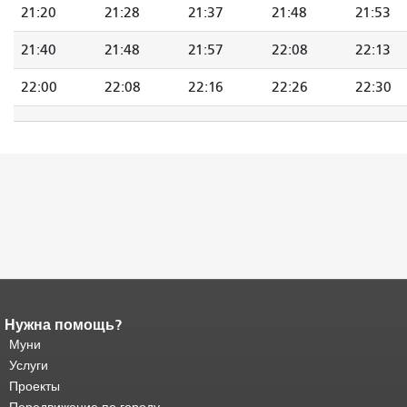
21:20
21:28
21:37
21:48
21:53
21:40
21:48
21:57
22:08
22:13
22:00
22:08
22:16
22:26
22:30
Нужна помощь?
Конец содержимого
страницы.
Муни
Остальная часть этой
страницы повторяется на каждой
Услуги
странице.
Вернуться к началу
Проекты
основного содержимого
.