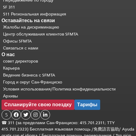
Передвижение по городу
SF 311
511 Региональная информация
Оставайтесь на связи
Жалобы на дискриминацию
Центр обслуживания клиентов SFMTA
Офисы SFMTA
Связаться с нами
О нас
совет директоров
Карьера
Ведение бизнеса с SFMTA
Город и округ Сан-Франциско
Условия использования/Политика конфиденциальности
Архивы
Спланируйте свою поездку
Тарифы
5




☎
311 (за пределами Сан-Франциско: 415.701.2311; TTY
415.701.2323) Бесплатная языковая помощь /
免費語言協助
/
Ayuda
gratis con el idioma
/
Бесплатная помощь переводчиков
/
Trợ giúp