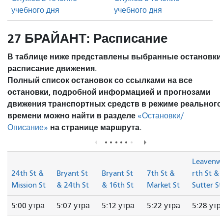
учебного дня
учебного дня
27 БРАЙАНТ: Расписание
В таблице ниже представлены выбранные остановки
расписание движения.
Полный список остановок со ссылками на все
остановки, подробной информацией и прогнозами
движения транспортных средств в режиме реальног
времени можно найти в разделе
«Остановки/
на странице маршрута.
Описание»
Leaven
24th St &
Bryant St
Bryant St
7th St &
rth St &
Mission St
& 24th St
& 16th St
Market St
Sutter S
5:00 утра
5:07 утра
5:12 утра
5:22 утра
5:28 ут