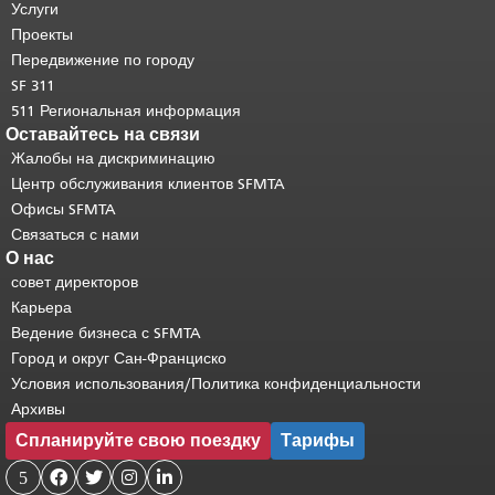
страницы повторяется на каждой
Услуги
странице.
Вернуться к началу
Проекты
основного содержимого
.
Передвижение по городу
SF 311
511 Региональная информация
Оставайтесь на связи
Жалобы на дискриминацию
Центр обслуживания клиентов SFMTA
Офисы SFMTA
Связаться с нами
О нас
совет директоров
Карьера
Ведение бизнеса с SFMTA
Город и округ Сан-Франциско
Условия использования/Политика конфиденциальности
Архивы
Спланируйте свою поездку
Тарифы
5



