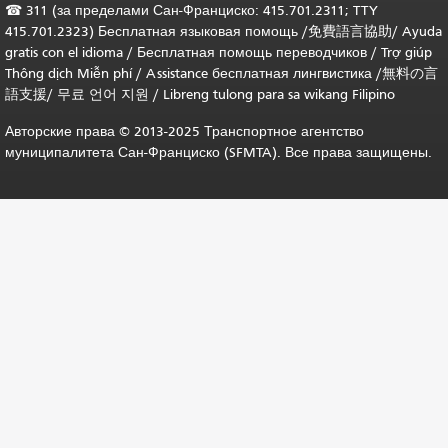
☎
311 (за пределами Сан-Франциско: 415.701.2311; TTY
415.701.2323) Бесплатная языковая помощь /
免費語言協助
/
Ayuda
gratis con el idioma
/
Бесплатная помощь переводчиков
/
Trợ giúp
Thông dịch Miễn phí
/
Assistance бесплатная лингвистика
/
無料の言
語支援
/
무료 언어 지원
/
Libreng tulong para sa wikang Filipino
Авторские права © 2013-2025 Транспортное агентство
муниципалитета Сан-Франциско (SFMTA). Все права защищены.