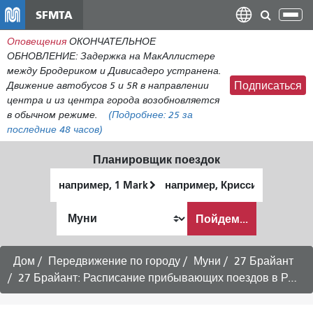
Перейти
SFMTA
Пер
к
нав
Оповещения
ОКОНЧАТЕЛЬНОЕ
общему
ОБНОВЛЕНИЕ: Задержка на МакАллистере
содержанию
между Бродериком и Дивисадеро устранена.
Движение автобусов 5 и 5R в направлении
Подписаться
центра и из центра города возобновляется
в обычном режиме.
(Подробнее:
25
за
последние 48 часов)
Планировщик поездок
Начальное
Место
местоположение
окончания
Как
Пойдем...
я
хочу
путешествовать
Дом
Передвижение по городу
Муни
27 Брайант
27 Брайант: Расписание прибывающих поездов в Рашен-Хилл - 17 августа 2026 г.