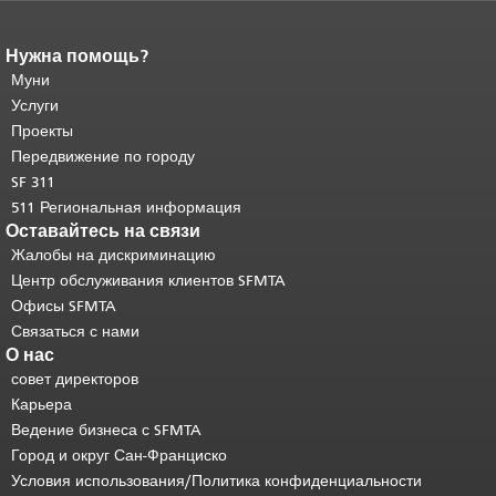
Нужна помощь?
Конец содержимого
страницы.
Муни
Остальная часть этой
страницы повторяется на каждой
Услуги
странице.
Вернуться к началу
Проекты
основного содержимого
.
Передвижение по городу
SF 311
511 Региональная информация
Оставайтесь на связи
Жалобы на дискриминацию
Центр обслуживания клиентов SFMTA
Офисы SFMTA
Связаться с нами
О нас
совет директоров
Карьера
Ведение бизнеса с SFMTA
Город и округ Сан-Франциско
Условия использования/Политика конфиденциальности