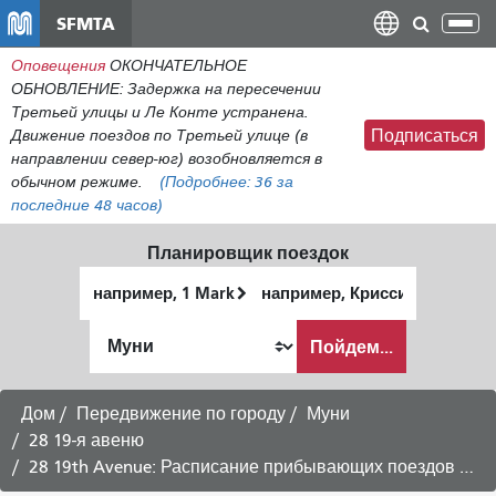
Перейти
SFMTA
Пер
к
нав
Оповещения
ОКОНЧАТЕЛЬНОЕ
общему
ОБНОВЛЕНИЕ: Задержка на пересечении
содержанию
Третьей улицы и Ле Конте устранена.
Движение поездов по Третьей улице (в
Подписаться
направлении север-юг) возобновляется в
обычном режиме.
(Подробнее:
36
за
последние 48 часов)
Планировщик поездок
Начальное
Место
местоположение
окончания
Как
Пойдем...
я
хочу
путешествовать
Дом
Передвижение по городу
Муни
28 19-я авеню
28 19th Avenue: Расписание прибывающих поездов в направлении Рыбацкой пристани