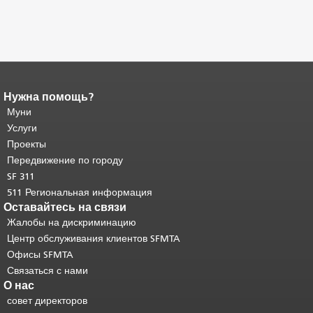
Нужна помощь?
Конец содержимого
страницы.
Муни
Остальная часть этой
страницы повторяется на каждой
Услуги
странице.
Вернуться к началу
Проекты
основного содержимого
.
Передвижение по городу
SF 311
511 Региональная информация
Оставайтесь на связи
Жалобы на дискриминацию
Центр обслуживания клиентов SFMTA
Офисы SFMTA
Связаться с нами
О нас
совет директоров