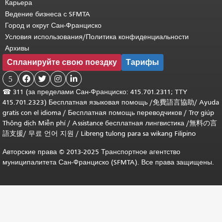
Карьера
Ведение бизнеса с SFMTA
Город и округ Сан-Франциско
Условия использования/Политика конфиденциальности
Архивы
Спланируйте свою поездку
Тарифы
5




☎
311 (за пределами Сан-Франциско: 415.701.2311; TTY
415.701.2323) Бесплатная языковая помощь /
免費語言協助
/
Ayuda
gratis con el idioma
/
Бесплатная помощь переводчиков
/
Trợ giúp
Thông dịch Miễn phí
/
Assistance бесплатная лингвистика
/
無料の言
語支援
/
무료 언어 지원
/
Libreng tulong para sa wikang Filipino
Авторские права © 2013-2025 Транспортное агентство
муниципалитета Сан-Франциско (SFMTA). Все права защищены.