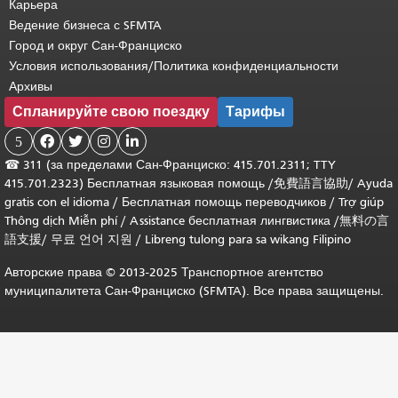
Карьера
Ведение бизнеса с SFMTA
Город и округ Сан-Франциско
Условия использования/Политика конфиденциальности
Архивы
Спланируйте свою поездку
Тарифы
5




☎
311 (за пределами Сан-Франциско: 415.701.2311; TTY
415.701.2323) Бесплатная языковая помощь /
免費語言協助
/
Ayuda
gratis con el idioma
/
Бесплатная помощь переводчиков
/
Trợ giúp
Thông dịch Miễn phí
/
Assistance бесплатная лингвистика
/
無料の言
語支援
/
무료 언어 지원
/
Libreng tulong para sa wikang Filipino
Авторские права © 2013-2025 Транспортное агентство
муниципалитета Сан-Франциско (SFMTA). Все права защищены.