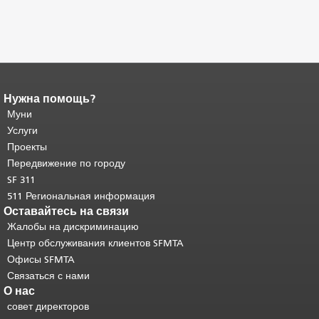
Нужна помощь?
Конец содержимого
страницы.
Муни
Остальная часть этой
страницы повторяется на каждой
Услуги
странице.
Вернуться к началу
Проекты
основного содержимого
.
Передвижение по городу
SF 311
511 Региональная информация
Оставайтесь на связи
Жалобы на дискриминацию
Центр обслуживания клиентов SFMTA
Офисы SFMTA
Связаться с нами
О нас
совет директоров