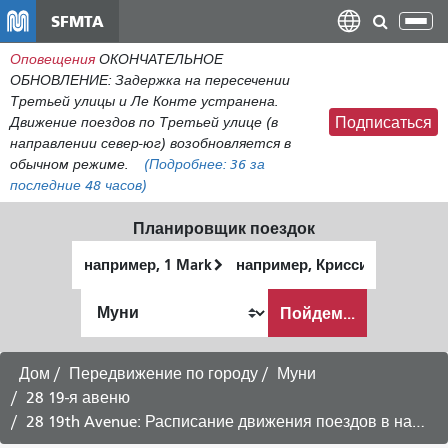
Перейти
SFMTA
Пер
к
нав
Оповещения
ОКОНЧАТЕЛЬНОЕ
общему
ОБНОВЛЕНИЕ: Задержка на пересечении
содержанию
Третьей улицы и Ле Конте устранена.
Движение поездов по Третьей улице (в
Подписаться
направлении север-юг) возобновляется в
обычном режиме.
(Подробнее:
36
за
последние 48 часов)
Планировщик поездок
Начальное
Место
местоположение
окончания
Как
Пойдем...
я
хочу
путешествовать
Дом
Передвижение по городу
Муни
28 19-я авеню
28 19th Avenue: Расписание движения поездов в направлении станции BART города Дейли-Сити - 14 августа 2026 г.