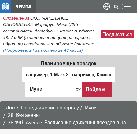
Перейти
SFMTA
Пер
к
нав
Оповещения
ОКОНЧАТЕЛЬНОЕ
общему
ОБНОВЛЕНИЕ: Маршрут Market/5th
содержанию
восстановлен. Автобусы F Market & Wharves
Подписаться
5R, 7 и 9R (в направлении центра города и
обратно) возобновляют обычное движение.
(Подробнее:
24
за последние 48 часов)
Планировщик поездок
Начальное
Место
местоположение
окончания
Как
Пойдем...
я
хочу
путешествовать
Дом
Передвижение по городу
Муни
28 19-я авеню
28 19th Avenue: Расписание движения поездов в направлении станции BART Daly City -