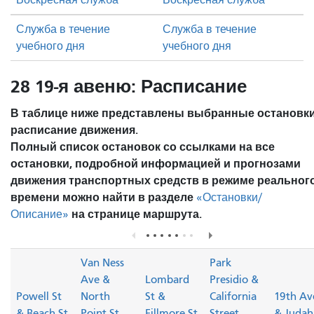
Воскресная служба
Воскресная служба
Служба в течение
Служба в течение
учебного дня
учебного дня
28 19-я авеню: Расписание
В таблице ниже представлены выбранные остановки
расписание движения.
Полный список остановок со ссылками на все
остановки, подробной информацией и прогнозами
движения транспортных средств в режиме реальног
времени можно найти в разделе
«Остановки/
на странице маршрута.
Описание»
Van Ness
Park
Ave &
Lombard
Presidio &
Powell St
North
St &
California
19th Av
& Beach St
Point St
Fillmore St
Street
& Judah