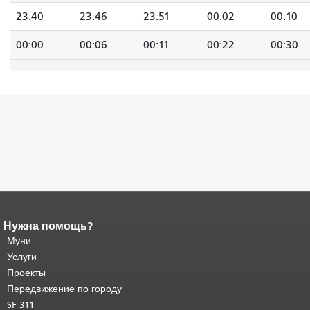
23:40
23:46
23:51
00:02
00:10
00:00
00:06
00:11
00:22
00:30
Нужна помощь?
Конец содержимого
страницы.
Муни
Остальная часть этой
страницы повторяется на каждой
Услуги
странице.
Вернуться к началу
Проекты
основного содержимого
.
Передвижение по городу
SF 311