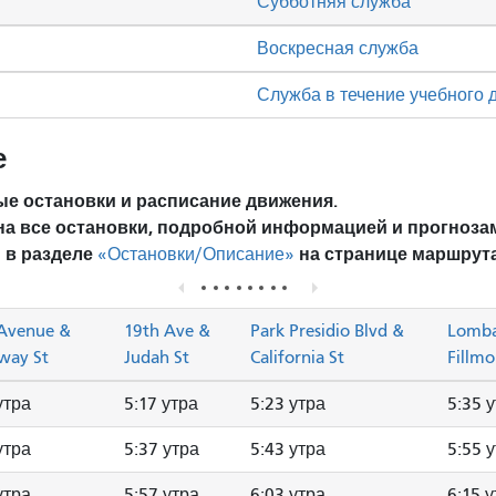
Субботняя служба
Воскресная служба
Служба в течение учебного 
е
е остановки и расписание движения.
на все остановки, подробной информацией и прогноза
 в разделе
на странице маршрута
«Остановки/Описание»
Avenue &
19th Ave &
Park Presidio Blvd &
Lomba
way St
Judah St
California St
Fillmo
утра
5:17 утра
5:23 утра
5:35 
утра
5:37 утра
5:43 утра
5:55 
утра
5:57 утра
6:03 утра
6:15 