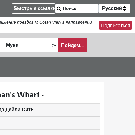
Быстрые ссылки
Русский
жение поездов M Ocean View в направлении
Подписаться
Пойдем...
ать
n's Wharf -
да Дейли-Сити