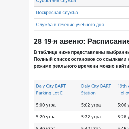
Субботняя служба
Воскресная служба
Служба в течение учебного дня
28 19-я авеню: Расписани
В таблице ниже представлены выбранны
Полный список остановок со ссылками 
режиме реального времени можно найти
Daly City BART
Daly City BART
19th 
Parking Lot E
Station
Hollo
5:00 утра
5:02 утра
5:06 
5:20 утра
5:22 утра
5:26 
5:40 утра
5:42 утра
5:46 