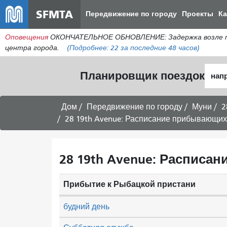
SFMTA
Передвижение по городу
Проекты
К
Оповещения
ОКОНЧАТЕЛЬНОЕ ОБНОВЛЕНИЕ: Задержка возле пере
центра города.
(Подробнее:
22
за последние 48 часов)
Нача
Планировщик поездок
мест
Дом
Передвижение по городу
Муни
2
28 19th Avenue: Расписание прибывающих п
28 19th Avenue: Расписан
Прибытие к Рыбацкой пристани
будний день