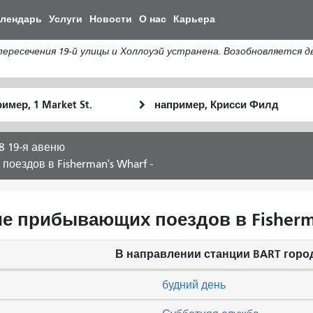
Перейти
алендарь
Услуги
Новости
О нас
Карьера
к
общему
сечения 19-й улицы и Холлоуэй устранена. Возобновляется дви
содержанию
льное
Место
Как
оположение
окончания
я
хочу
8 19-я авеню
путешествов
оездов в Fisherman's Wharf -
ие прибывающих поездов в Fisherma
В направлении станции BART горо
будний день