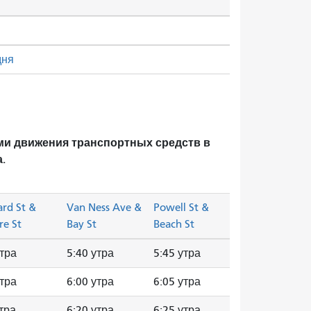
дня
ми движения транспортных средств в
.
rd St &
Van Ness Ave &
Powell St &
re St
Bay St
Beach St
утра
5:40 утра
5:45 утра
утра
6:00 утра
6:05 утра
утра
6:20 утра
6:25 утра