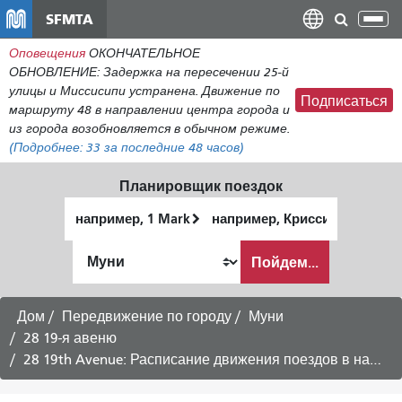
Перейти
SFMTA
Пер
к
нав
Оповещения
ОКОНЧАТЕЛЬНОЕ
общему
ОБНОВЛЕНИЕ: Задержка на пересечении 25-й
содержанию
улицы и Миссисипи устранена. Движение по
Подписаться
маршруту 48 в направлении центра города и
из города возобновляется в обычном режиме.
(Подробнее:
33
за последние 48 часов)
Планировщик поездок
Начальное
Место
местоположение
окончания
Как
Пойдем...
я
хочу
путешествовать
Дом
Передвижение по городу
Муни
28 19-я авеню
28 19th Avenue: Расписание движения поездов в направлении Рыбацкой пристани — в будние дни