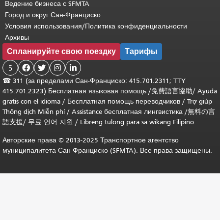
Ведение бизнеса с SFMTA
Город и округ Сан-Франциско
Условия использования/Политика конфиденциальности
Архивы
Спланируйте свою поездку
Тарифы
5




☎
311 (за пределами Сан-Франциско: 415.701.2311; TTY
415.701.2323) Бесплатная языковая помощь /
免費語言協助
/
Ayuda
gratis con el idioma
/
Бесплатная помощь переводчиков
/
Trợ giúp
Thông dịch Miễn phí
/
Assistance бесплатная лингвистика
/
無料の言
語支援
/
무료 언어 지원
/
Libreng tulong para sa wikang Filipino
Авторские права © 2013-2025 Транспортное агентство
муниципалитета Сан-Франциско (SFMTA). Все права защищены.