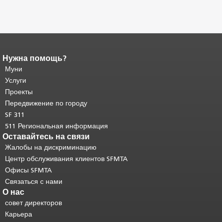
Нужна помощь?
Конец содержимого
страницы.
Муни
Остальная часть этой
страницы повторяется на каждой
Услуги
странице.
Вернуться к началу
Проекты
основного содержимого
.
Передвижение по городу
SF 311
511 Региональная информация
Оставайтесь на связи
Жалобы на дискриминацию
Центр обслуживания клиентов SFMTA
Офисы SFMTA
Связаться с нами
О нас
совет директоров
Карьера