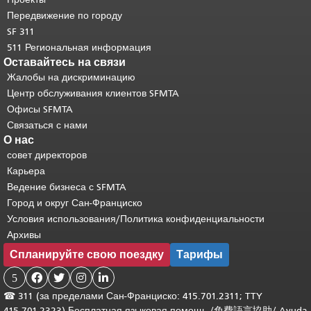
основного содержимого
.
Передвижение по городу
SF 311
511 Региональная информация
Оставайтесь на связи
Жалобы на дискриминацию
Центр обслуживания клиентов SFMTA
Офисы SFMTA
Связаться с нами
О нас
совет директоров
Карьера
Ведение бизнеса с SFMTA
Город и округ Сан-Франциско
Условия использования/Политика конфиденциальности
Архивы
Спланируйте свою поездку
Тарифы
5




☎
311 (за пределами Сан-Франциско: 415.701.2311; TTY
415.701.2323) Бесплатная языковая помощь /
免費語言協助
/
Ayuda