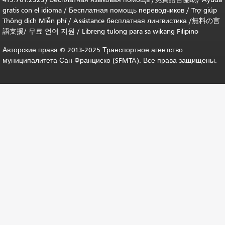
gratis con el idioma
/
Бесплатная помощь переводчиков
/
Trợ giúp
Thông dịch Miễn phí
/
Assistance бесплатная лингвистика
/
無料の言
語支援
/
무료 언어 지원
/
Libreng tulong para sa wikang Filipino
Авторские права © 2013-2025 Транспортное агентство
муниципалитета Сан-Франциско (SFMTA). Все права защищены.