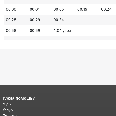
00:00
00:01
00:06
00:19
00:24
00:28
00:29
00:34
--
--
00:58
00:59
1:04 утра
--
--
Нужна помощь?
Конец содержимого
страницы.
Муни
Остальная часть этой
страницы повторяется на каждой
Услуги
странице.
Вернуться к началу
Проекты