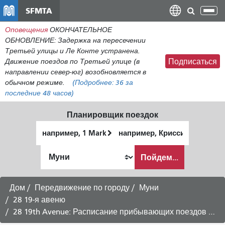
Перейти
SFMTA
Пер
к
нав
Оповещения
ОКОНЧАТЕЛЬНОЕ
общему
ОБНОВЛЕНИЕ: Задержка на пересечении
содержанию
Третьей улицы и Ле Конте устранена.
Движение поездов по Третьей улице (в
Подписаться
направлении север-юг) возобновляется в
обычном режиме.
(Подробнее:
36
за
последние 48 часов)
Планировщик поездок
Начальное
Место
местоположение
окончания
Как
Пойдем...
я
хочу
путешествовать
Дом
Передвижение по городу
Муни
28 19-я авеню
28 19th Avenue: Расписание прибывающих поездов в Fisherman's Wharf -