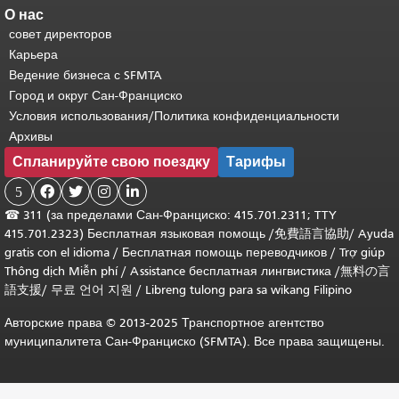
О нас
совет директоров
Карьера
Ведение бизнеса с SFMTA
Город и округ Сан-Франциско
Условия использования/Политика конфиденциальности
Архивы
Спланируйте свою поездку
Тарифы
5




☎
311 (за пределами Сан-Франциско: 415.701.2311; TTY
415.701.2323) Бесплатная языковая помощь /
免費語言協助
/
Ayuda
gratis con el idioma
/
Бесплатная помощь переводчиков
/
Trợ giúp
Thông dịch Miễn phí
/
Assistance бесплатная лингвистика
/
無料の言
語支援
/
무료 언어 지원
/
Libreng tulong para sa wikang Filipino
Авторские права © 2013-2025 Транспортное агентство
муниципалитета Сан-Франциско (SFMTA). Все права защищены.