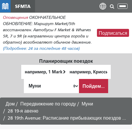
Перейти
SFMTA
Пер
к
нав
Оповещения
ОКОНЧАТЕЛЬНОЕ
общему
ОБНОВЛЕНИЕ: Маршрут Market/5th
содержанию
восстановлен. Автобусы F Market & Wharves
Подписаться
5R, 7 и 9R (в направлении центра города и
обратно) возобновляют обычное движение.
(Подробнее:
24
за последние 48 часов)
Планировщик поездок
Начальное
Место
местоположение
окончания
Как
Пойдем...
я
хочу
путешествовать
Дом
Передвижение по городу
Муни
28 19-я авеню
28 19th Avenue: Расписание прибывающих поездов в Fisherman's Wharf -