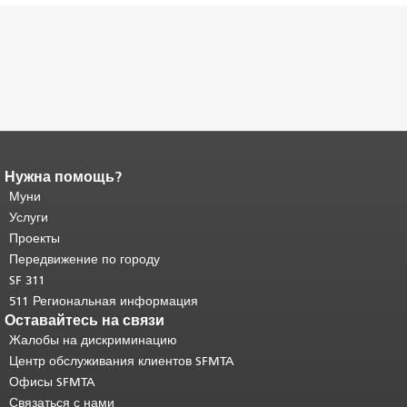
Нужна помощь?
Конец содержимого
страницы.
Муни
Остальная часть этой
страницы повторяется на каждой
Услуги
странице.
Вернуться к началу
Проекты
основного содержимого
.
Передвижение по городу
SF 311
511 Региональная информация
Оставайтесь на связи
Жалобы на дискриминацию
Центр обслуживания клиентов SFMTA
Офисы SFMTA
Связаться с нами