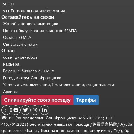
SF 311
511 Региональная информация
Оставайтесь на связи
Жалобы на дискриминацию
Центр обслуживания клиентов SFMTA
Офисы SFMTA
Связаться с нами
О нас
совет директоров
Карьера
Ведение бизнеса с SFMTA
Город и округ Сан-Франциско
Условия использования/Политика конфиденциальности
Архивы
Спланируйте свою поездку
Тарифы
5




☎
311 (за пределами Сан-Франциско: 415.701.2311; TTY
415.701.2323) Бесплатная языковая помощь /
免費語言協助
/
Ayuda
gratis con el idioma
/
Бесплатная помощь переводчиков
/
Trợ giúp