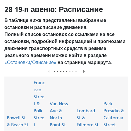
28 19-я авеню: Расписание
В таблице ниже представлены выбранные
остановки и расписание движения.
Полный список остановок со ссылками на все
остановки, подробной информацией и прогнозами
движения транспортных средств в режиме
реального времени можно найти в разделе
на странице маршрута.
«Остановки/Описание»
Franc
isco
Stree
t &
Van Ness
Park
Polk
Ave &
Lombard
Presidio &
Powell St
Stree
North
St &
California
& Beach St
t
Point St
Fillmore St
Street