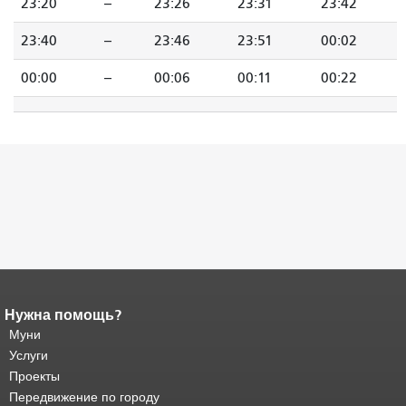
23:20
--
23:26
23:31
23:42
23:40
--
23:46
23:51
00:02
00:00
--
00:06
00:11
00:22
Нужна помощь?
Конец содержимого
страницы.
Муни
Остальная часть этой
страницы повторяется на каждой
Услуги
странице.
Вернуться к началу
Проекты
основного содержимого
.
Передвижение по городу