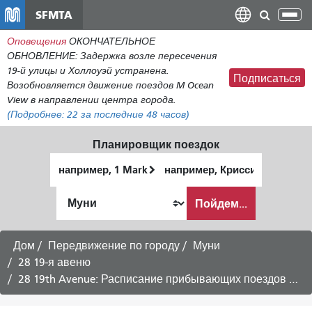
Перейти
SFMTA
Пер
к
нав
Оповещения
ОКОНЧАТЕЛЬНОЕ
общему
ОБНОВЛЕНИЕ: Задержка возле пересечения
содержанию
19-й улицы и Холлоуэй устранена.
Подписаться
Возобновляется движение поездов M Ocean
View в направлении центра города.
(Подробнее:
22
за последние 48 часов)
Планировщик поездок
Начальное
Место
местоположение
окончания
Как
Пойдем...
я
хочу
путешествовать
Дом
Передвижение по городу
Муни
28 19-я авеню
28 19th Avenue: Расписание прибывающих поездов в Fisherman's Wharf -