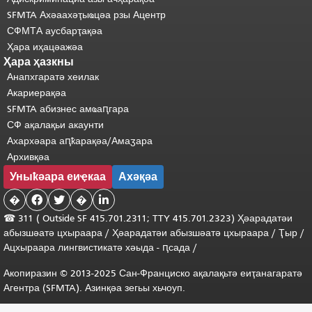
SFMTA Ахәаахәҭыҩцәа рзы Ацентр
СФМТА аусбарҭақәа
Ҳара иҳацәажәа
Ҳара ҳазкны
Анапхгаратә хеилак
Акариерақәа
SFMTA абизнес амҩаԥгара
СФ ақалақьи акаунти
Ахархәара аԥҟарақәа/Амаӡара
Архивқәа
Уныҟәара еиҿкаа
Ахәқәа
�


�

☎ 311 (
Outside
SF 415.701.2311; TTY 415.701.2323) Ҳәарадатәи
абызшәатә цхыраара
/
Ҳәарадатәи
абызшәатә
цхыраара
/
Ҭыр
/
Ацхыраара
лингвистикатә
хәыда
-
ԥсада
/
Акопиразин © 2013-2025 Сан-Франциско ақалақьтә еиҭанагаратә
Агентра (SFMTA). Азинқәа зегьы хьчоуп.