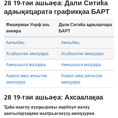
28 19-тәи ашьаҿа: Дали Ситиҟа
адәықәҵаратә графикқәа БАРТ
Фишерман Уорф ахь
Дали Ситиҟа адәықәлара
анеира
БАРТ
Амчыбжь
Амчыбжь
Асабшатәи амаҵзура
Асабшатәи амаҵзура
Амҽышатә маҵзура
Амҽышатә маҵзура
Ашкол амш аҽнытәи
Ашкол амш аҽнытәи
амаҵзура
амаҵзура
28 19-тәи ашьаҿа: Ахсаалақәа
Ҵаҟа иаагоу аҭаӡҩыраҿы иарбоуп иалху
аангыларҭақәеи иазԥхьагәаҭоу амаҵзуреи.