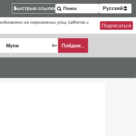
Быстрые ссылки
Русский
новлено на пересечении улиц California и
Подписаться
Пойдем...
ать