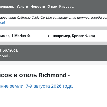
Перейти
алендарь
Услуги
Новости
О нас
Карьера
к
общему
ии California Cable Car Line в направлении центра города возоб
содержанию
ов)
льное
Место
Как
оположение
окончания
я
хочу
1 Бальбоа
путешествов
mond -
сов в отель Richmond -
ние земли: 7-9 августа 2026 года