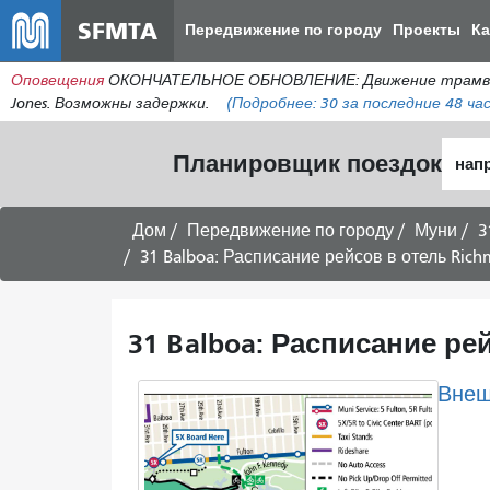
SFMTA
Передвижение по городу
Проекты
К
Оповещения
ОКОНЧАТЕЛЬНОЕ ОБНОВЛЕНИЕ: Движение трамваев лин
Jones. Возможны задержки.
(Подробнее:
30
за последние 48 час
Нача
Планировщик поездок
мест
Дом
Передвижение по городу
Муни
3
31 Balboa: Расписание рейсов в отель Rich
31 Balboa: Расписание рей
Внеш