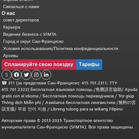
Связаться с нами
О нас
совет директоров
Карьера
Ведение бизнеса с SFMTA
Город и округ Сан-Франциско
Условия использования/Политика конфиденциальности
Архивы
Спланируйте свою поездку
Тарифы
5




☎
311 (за пределами Сан-Франциско: 415.701.2311; TTY
415.701.2323) Бесплатная языковая помощь /
免費語言協助
/
Ayuda
gratis con el idioma
/
Бесплатная помощь переводчиков
/
Trợ giúp
Thông dịch Miễn phí
/
Assistance бесплатная лингвистика
/
無料の言
語支援
/
무료 언어 지원
/
Libreng tulong para sa wikang Filipino
Авторские права © 2013-2025 Транспортное агентство
муниципалитета Сан-Франциско (SFMTA). Все права защищены.