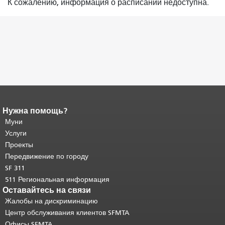
К сожалению, информация о расписании недоступна.
Нужна помощь?
Конец содержимого
страницы.
Муни
Остальная часть этой
страницы повторяется на каждой
Услуги
странице.
Вернуться к началу
Проекты
основного содержимого
.
Передвижение по городу
SF 311
511 Региональная информация
Оставайтесь на связи
Жалобы на дискриминацию
Центр обслуживания клиентов SFMTA
Офисы SFMTA