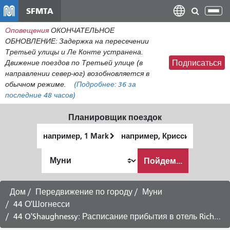
Перейти
SFMTA
Пер
к
нав
Оповещения
ОКОНЧАТЕЛЬНОЕ
общему
ОБНОВЛЕНИЕ: Задержка на пересечении
содержанию
Третьей улицы и Ле Конте устранена.
Движение поездов по Третьей улице (в
Подписаться
направлении север-юг) возобновляется в
обычном режиме.
(Подробнее:
36
за
последние 48 часов)
Планировщик поездок
Начальное
Место
местоположение
окончания
Как
Пойдем...
я
хочу
путешествовать
Дом
Передвижение по городу
Муни
44 О'Шогнесси
44 O'Shaughnessy: Расписание прибытия в отель Richmond - 30 июля 2026 г.