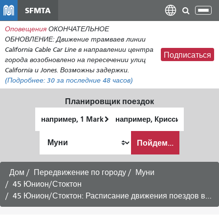
Перейти
SFMTA
Пер
к
нав
Оповещения
ОКОНЧАТЕЛЬНОЕ
общему
ОБНОВЛЕНИЕ: Движение трамваев линии
содержанию
California Cable Car Line в направлении центра
Подписаться
города возобновлено на пересечении улиц
California и Jones. Возможны задержки.
(Подробнее:
30
за последние 48 часов)
Планировщик поездок
Начальное
Место
местоположение
окончания
Как
Пойдем...
я
хочу
путешествовать
Дом
Передвижение по городу
Муни
45 Юнион/Стоктон
45 Юнион/Стоктон: Расписание движения поездов в направлении Марины через центр города -