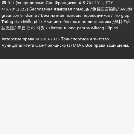
☎
311 (за пределами Сан-Франциско: 415.701.2311; TTY
415.701.2323) Бесплатная языковая помощь /
免費語言協助
/
Ayuda
gratis con el idioma
/
Бесплатная помощь переводчиков
/
Trợ giúp
Thông dịch Miễn phí
/
Assistance бесплатная лингвистика
/
無料の言
語支援
/
무료 언어 지원
/
Libreng tulong para sa wikang Filipino
Авторские права © 2013-2025 Транспортное агентство
муниципалитета Сан-Франциско (SFMTA). Все права защищены.