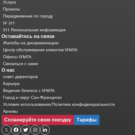
страницы повторяется на каждой
Услуги
странице.
Вернуться к началу
Проекты
основного содержимого
.
Передвижение по городу
SF 311
511 Региональная информация
Оставайтесь на связи
Жалобы на дискриминацию
Центр обслуживания клиентов SFMTA
Офисы SFMTA
Связаться с нами
О нас
совет директоров
Карьера
Ведение бизнеса с SFMTA
Город и округ Сан-Франциско
Условия использования/Политика конфиденциальности
Архивы
Спланируйте свою поездку
Тарифы
5



