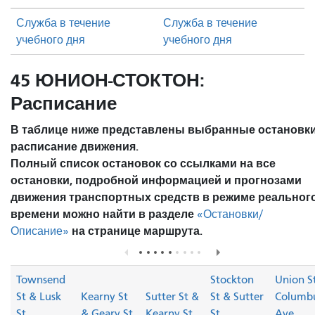
Служба в течение
Служба в течение
учебного дня
учебного дня
45 ЮНИОН-СТОКТОН:
Расписание
В таблице ниже представлены выбранные остановки
расписание движения.
Полный список остановок со ссылками на все
остановки, подробной информацией и прогнозами
движения транспортных средств в режиме реальног
времени можно найти в разделе
«Остановки/
на странице маршрута.
Описание»
Townsend
Stockton
Union S
St & Lusk
Kearny St
Sutter St &
St & Sutter
Columb
St
& Geary St
Kearny St
St
Ave