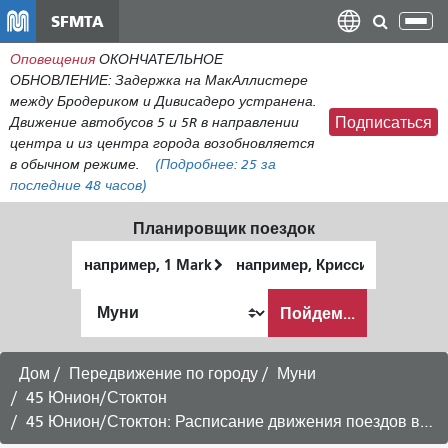
Перейти
SFMTA
Пер
к
нав
Оповещения
ОКОНЧАТЕЛЬНОЕ
общему
ОБНОВЛЕНИЕ: Задержка на МакАллистере
содержанию
между Бродериком и Дивисадеро устранена.
Движение автобусов 5 и 5R в направлении
Подписаться
центра и из центра города возобновляется
в обычном режиме.
(Подробнее:
25
за
последние 48 часов)
Планировщик поездок
Начальное
Место
местоположение
окончания
Как
Пойдем...
я
хочу
путешествовать
Дом
Передвижение по городу
Муни
45 Юнион/Стоктон
45 Юнион/Стоктон: Расписание движения поездов в направлении Caltrain через центр города -