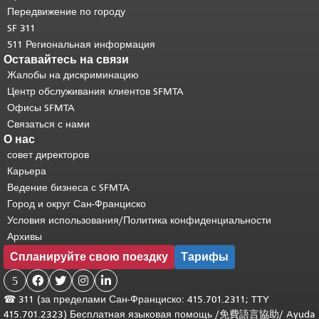
основного содержимого
.
Передвижение по городу
SF 311
511 Региональная информация
Оставайтесь на связи
Жалобы на дискриминацию
Центр обслуживания клиентов SFMTA
Офисы SFMTA
Связаться с нами
О нас
совет директоров
Карьера
Ведение бизнеса с SFMTA
Город и округ Сан-Франциско
Условия использования/Политика конфиденциальности
Архивы
Спланируйте свою поездку
Тарифы
5




☎
311 (за пределами Сан-Франциско: 415.701.2311; TTY
415.701.2323) Бесплатная языковая помощь /
免費語言協助
/
Ayuda