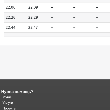
22:06
22:09
--
--
--
22:26
22:29
--
--
--
22:44
22:47
--
--
--
Нужна помощь?
Конец содержимого
страницы.
Муни
Остальная часть этой
страницы повторяется на каждой
Услуги
странице.
Вернуться к началу
Проекты