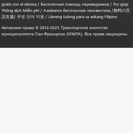
gratis con el idioma
/
Бесплатная помощь переводчиков
/
Trợ giúp
Thông dịch Miễn phí
/
Assistance бесплатная лингвистика
/
無料の言
語支援
/
무료 언어 지원
/
Libreng tulong para sa wikang Filipino
Авторские права © 2013-2025 Транспортное агентство
муниципалитета Сан-Франциско (SFMTA). Все права защищены.