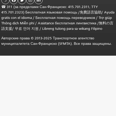
5




☎
311 (за пределами Сан-Франциско: 415.701.2311; TTY
415.701.2323) Бесплатная языковая помощь /
免費語言協助
/
Ayuda
gratis con el idioma
/
Бесплатная помощь переводчиков
/
Trợ giúp
Thông dịch Miễn phí
/
Assistance бесплатная лингвистика
/
無料の言
語支援
/
무료 언어 지원
/
Libreng tulong para sa wikang Filipino
Авторские права © 2013-2025 Транспортное агентство
муниципалитета Сан-Франциско (SFMTA). Все права защищены.