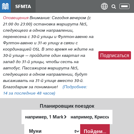
Перейти
SFMTA
Пер
к
нав
Оповещения
Внимание: Сегодня вечером (с
общему
21:00 до 23:00) остановка маршрута №5,
содержанию
следующего в одном направлении,
перенесена с 30-й улицы и Фултон-авеню на
Фултон-авеню и 31-ю улицу в связи с
координацией OSL. В это время не ждите на
30-й улице — пройдите один квартал на
Подписаться
запад до 31-й улицы, чтобы сесть на
автобус. Пассажиров маршрута №5,
следующего в одном направлении, будут
высаживать на 31-й улице вместо 30-й.
Благодарим за понимание!
(Подробнее:
14
за последние 48 часов)
Планировщик поездок
Начальное
Место
местоположение
окончания
Как
Пойдем...