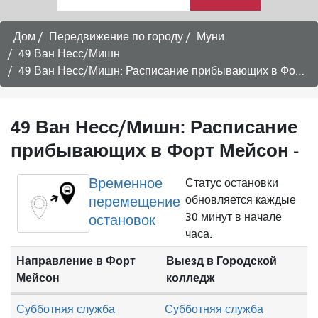
я
хочу
путешествовать
Дом
Передвижение по городу
Муни
49 Ван Несс/Мишн
49 Ван Несс/Мишн: Расписание прибывающих в Форт Мейсон -
49 Ван Несс/Мишн: Расписание
прибывающих в Форт Мейсон -
Временное
Статус остановки
перемещение
обновляется каждые
30 минут в начале
остановок
часа.
Направление в Форт
Выезд в Городской
Мейсон
колледж
Субботняя служба
Субботняя служба