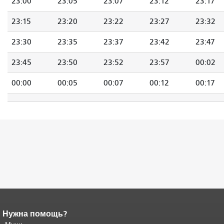
23:00
23:05
23:07
23:12
23:17
23:15
23:20
23:22
23:27
23:32
23:30
23:35
23:37
23:42
23:47
23:45
23:50
23:52
23:57
00:02
00:00
00:05
00:07
00:12
00:17
Нужна помощь?
Конец содержимого