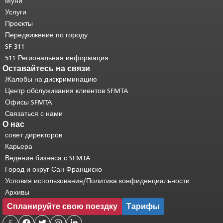
страницы.
Муни
Остальная часть этой
страницы повторяется на каждой
Услуги
странице.
Вернуться к началу
Проекты
основного содержимого
.
Передвижение по городу
SF 311
511 Региональная информация
Оставайтесь на связи
Жалобы на дискриминацию
Центр обслуживания клиентов SFMTA
Офисы SFMTA
Связаться с нами
О нас
совет директоров
Карьера
Ведение бизнеса с SFMTA
Город и округ Сан-Франциско
Условия использования/Политика конфиденциальности
Архивы
Спланируйте свою поездку
Тарифы