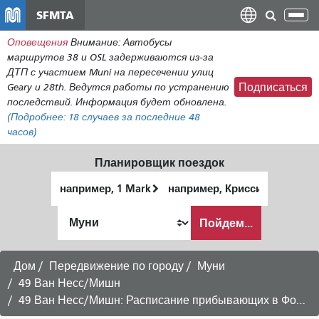
Перейти
SFMTA
Пер
к
нав
Оповещения
Внимание: Автобусы
общему
маршрутов 38 и OSL задерживаются из-за
содержанию
ДТП с участием Muni на пересечении улиц
Geary и 28th. Ведутся работы по устранению
Подписаться
последствий. Информация будет обновлена.
(Подробнее:
18 случаев
за последние 48
часов)
Планировщик поездок
Начальное
Место
местоположение
окончания
Как
Пойдем...
я
хочу
путешествовать
Дом
Передвижение по городу
Муни
49 Ван Несс/Мишн
49 Ван Несс/Мишн: Расписание прибывающих в Форт Мейсон