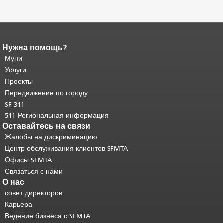
Нужна помощь?
Конец содержимого
страницы.
Муни
Остальная часть этой
страницы повторяется на каждой
Услуги
странице.
Вернуться к началу
Проекты
основного содержимого
.
Передвижение по городу
SF 311
511 Региональная информация
Оставайтесь на связи
Жалобы на дискриминацию
Центр обслуживания клиентов SFMTA
Офисы SFMTA
Связаться с нами
О нас
совет директоров
Карьера
Ведение бизнеса с SFMTA