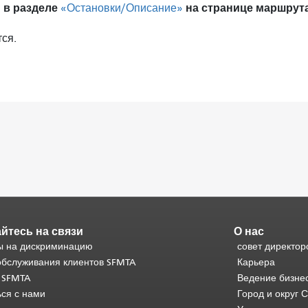
 в разделе
на странице маршрута
«Остановки/Описание»
ся.
йтесь на связи
О нас
 на дискриминацию
совет директор
обслуживания клиентов SFMTA
Карьера
 SFMTA
Ведение бизне
ься с нами
Город и округ 