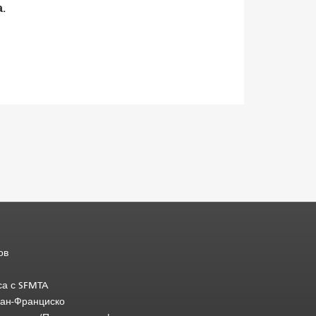
.
ов
са с SFMTA
Сан-Франциско