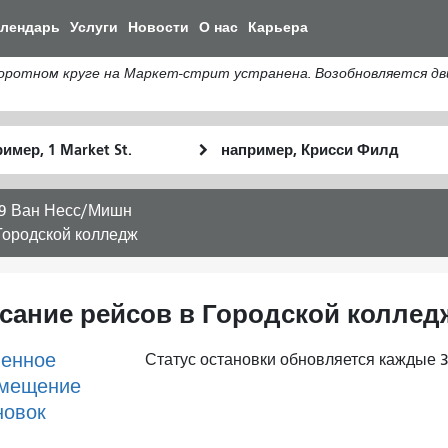
Перейти
алендарь
Услуги
Новости
О нас
Карьера
к
общему
тном круге на Маркет-стрит устранена. Возобновляется движ
содержанию
льное
Место
Как
оположение
окончания
я
хочу
9 Ван Несс/Мишн
путешествов
Городской колледж
сание рейсов в Городской коллед
енное
Статус остановки обновляется каждые 3
мещение
новок