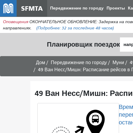
SFMTA
Передвижение по городу
Проекты
К
Оповещения
ОКОНЧАТЕЛЬНОЕ ОБНОВЛЕНИЕ: Задержка на поворо
направлениях.
(Подробнее:
32
за последние 48 часов)
Нача
Планировщик поездок
мест
Дом
Передвижение по городу
Муни
4
49 Ван Несс/Мишн: Расписание рейсов в 
49 Ван Несс/Мишн: Распи
Врем
пере
оста