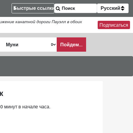
Быстрые ссылки
Русский
ение канатной дороги Пауэлл в обоих
Подписаться
Пойдем...
ать
ж
0 минут в начале часа.