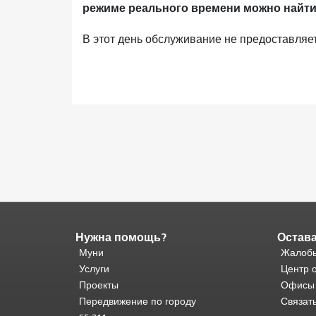
режиме реального времени можно найти
В этот день обслуживание не предоставляет
Нужна помощь?
Остава
Конец
содержимого
Муни
Жалобы
страницы.
Остальная
Услуги
Центр 
часть
Проекты
Офисы
этой
Передвижение по городу
Связат
страницы