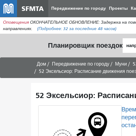
SFMTA
Передвижение по городу
Проекты
К
Оповещения
ОКОНЧАТЕЛЬНОЕ ОБНОВЛЕНИЕ: Задержка на поворо
направлениях.
(Подробнее:
32
за последние 48 часов)
Нача
Планировщик поездок
мест
Дом
Передвижение по городу
Муни
5
52 Эксельсиор: Расписание движения поез
52 Эксельсиор: Расписан
Врем
пере
оста