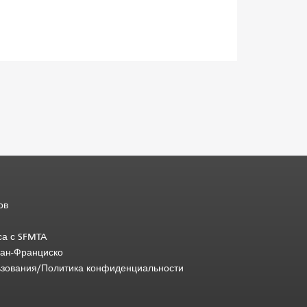
ов
са с SFMTA
Сан-Франциско
ьзования/Политика конфиденциальности