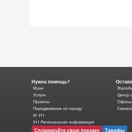
Нужна помощь?
Остава
Конец
содержимого
Муни
Жалобы
страницы.
Остальная
Услуги
Центр 
часть
Проекты
Офисы
этой
Передвижение по городу
Связат
страницы
SF 311
повторяется
511 Региональная информация
на
Спланируйте свою поездку
Тарифы
каждой