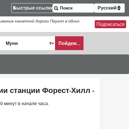
Быстрые ссылки
Русский
ение канатной дороги Пауэлл в обоих
Подписаться
Пойдем...
ать
ии станции Форест-Хилл -
0 минут в начале часа.