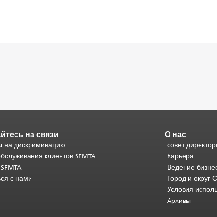
йтесь на связи
О нас
 на дискриминацию
совет директор
обслуживания клиентов SFMTA
Карьера
 SFMTA
Ведение бизне
ься с нами
Город и округ 
Условия испол
Архивы