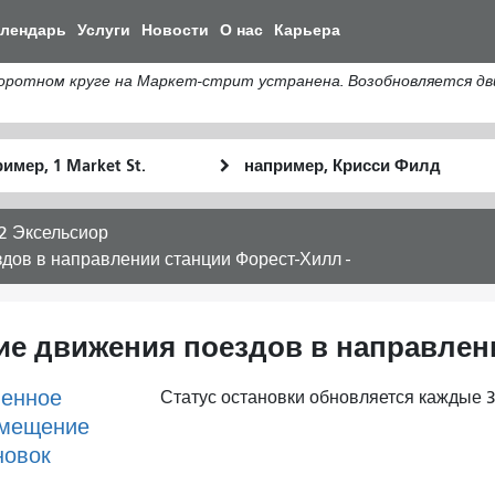
Перейти
алендарь
Услуги
Новости
О нас
Карьера
к
общему
тном круге на Маркет-стрит устранена. Возобновляется движ
содержанию
льное
Место
Как
оположение
окончания
я
хочу
2 Эксельсиор
путешествов
дов в направлении станции Форест-Хилл -
ие движения поездов в направлен
енное
Статус остановки обновляется каждые 3
мещение
новок