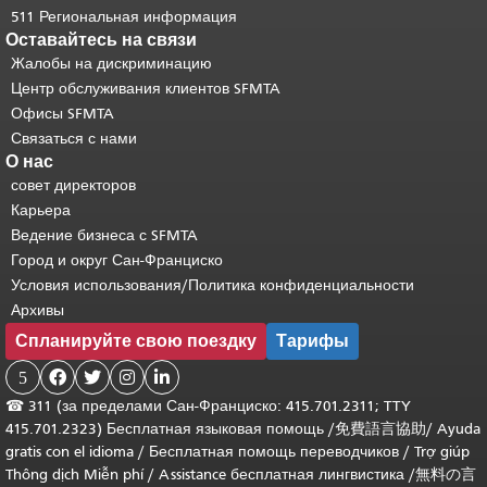
511 Региональная информация
Оставайтесь на связи
Жалобы на дискриминацию
Центр обслуживания клиентов SFMTA
Офисы SFMTA
Связаться с нами
О нас
совет директоров
Карьера
Ведение бизнеса с SFMTA
Город и округ Сан-Франциско
Условия использования/Политика конфиденциальности
Архивы
Спланируйте свою поездку
Тарифы
5




☎
311 (за пределами Сан-Франциско: 415.701.2311; TTY
415.701.2323) Бесплатная языковая помощь /
免費語言協助
/
Ayuda
gratis con el idioma
/
Бесплатная помощь переводчиков
/
Trợ giúp
Thông dịch Miễn phí
/
Assistance бесплатная лингвистика
/
無料の言