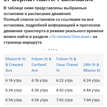
В таблице ниже представлены выбранные
остановки и расписание движения.
Полный список остановок со ссылками на все
остановки, подробной информацией и прогнозом
движения транспорта в режиме реального времени
можно найти в разделе
на
«Остановки/Описание»
странице маршрута.
Ellsworth St
Folsom St &
Folsom St &
& Crescent
Cortland
Cesar Chavez
24th St &
Ave
Ave
St
Mission St
6:14 утра
6:16 утра
6:22 утра
6:24 утра
6:34 утра
6:36 утра
6:42 утра
6:44 утра
6:54 утра
6:56 утра
7:02 утра
7:04 утра