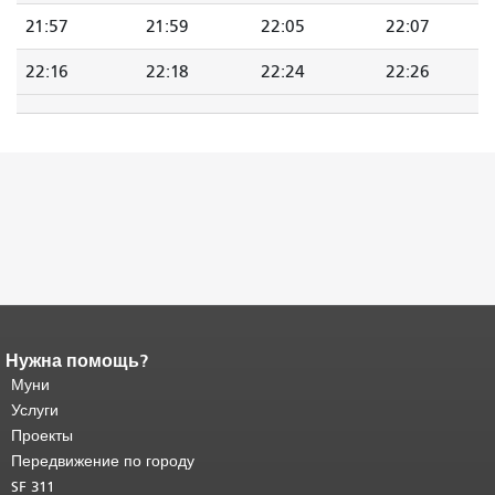
21:57
21:59
22:05
22:07
22:16
22:18
22:24
22:26
Нужна помощь?
Конец содержимого
страницы.
Муни
Остальная часть этой
страницы повторяется на каждой
Услуги
странице.
Вернуться к началу
Проекты
основного содержимого
.
Передвижение по городу
SF 311