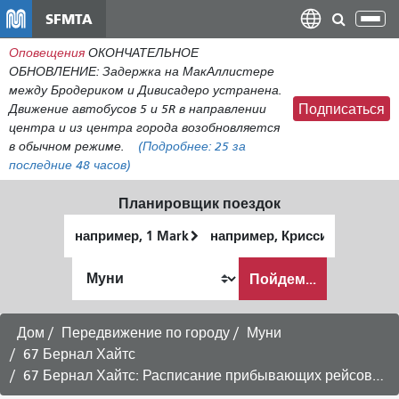
Перейти
SFMTA
Пер
к
нав
Оповещения
ОКОНЧАТЕЛЬНОЕ
общему
ОБНОВЛЕНИЕ: Задержка на МакАллистере
содержанию
между Бродериком и Дивисадеро устранена.
Движение автобусов 5 и 5R в направлении
Подписаться
центра и из центра города возобновляется
в обычном режиме.
(Подробнее:
25
за
последние 48 часов)
Планировщик поездок
Начальное
Место
местоположение
окончания
Как
Пойдем...
я
хочу
путешествовать
Дом
Передвижение по городу
Муни
67 Бернал Хайтс
67 Бернал Хайтс: Расписание прибывающих рейсов в район Мишн -