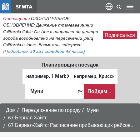
Перейти
SFMTA
Пер
к
нав
Оповещения
ОКОНЧАТЕЛЬНОЕ
общему
ОБНОВЛЕНИЕ: Движение трамваев линии
содержанию
California Cable Car Line в направлении центра
Подписаться
города возобновлено на пересечении улиц
California и Jones. Возможны задержки.
(Подробнее:
30
за последние 48 часов)
Планировщик поездок
Начальное
Место
местоположение
окончания
Как
Пойдем...
я
хочу
путешествовать
Дом
Передвижение по городу
Муни
67 Бернал Хайтс
67 Бернал-Хайтс: Расписание прибывающих рейсов в район Мишн