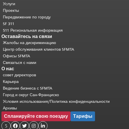
страницы повторяется на каждой
Услуги
странице.
Вернуться к началу
Проекты
основного содержимого
.
Передвижение по городу
SF 311
511 Региональная информация
Оставайтесь на связи
Жалобы на дискриминацию
Центр обслуживания клиентов SFMTA
Офисы SFMTA
Связаться с нами
О нас
совет директоров
Карьера
Ведение бизнеса с SFMTA
Город и округ Сан-Франциско
Условия использования/Политика конфиденциальности
Архивы
Спланируйте свою поездку
Тарифы
5



