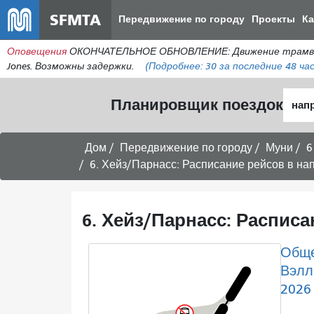
SFMTA
Передвижение по городу
Проекты
К
Оповещения
ОКОНЧАТЕЛЬНОЕ ОБНОВЛЕНИЕ: Движение трамваев лин
Jones. Возможны задержки.
(Подробнее:
30
за последние 48 час
Нача
Планировщик поездок
мест
Дом
Передвижение по городу
Муни
6
6. Хейз/Парнасс: Расписание рейсов в на
6. Хейз/Парнасс: Расписа
Обще
Вэлл
2026 