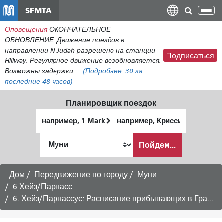
Перейти
SFMTA
Пер
к
нав
Оповещения
ОКОНЧАТЕЛЬНОЕ
общему
ОБНОВЛЕНИЕ: Движение поездов в
содержанию
направлении N Judah разрешено на станции
Подписаться
Hillway. Регулярное движение возобновляется.
Возможны задержки.
(Подробнее:
30
за
последние 48 часов)
Планировщик поездок
Начальное
Место
местоположение
окончания
Как
Пойдем...
я
хочу
путешествовать
Дом
Передвижение по городу
Муни
6 Хейз/Парнасс
6. Хейз/Парнассус: Расписание прибывающих в Гражданский центр