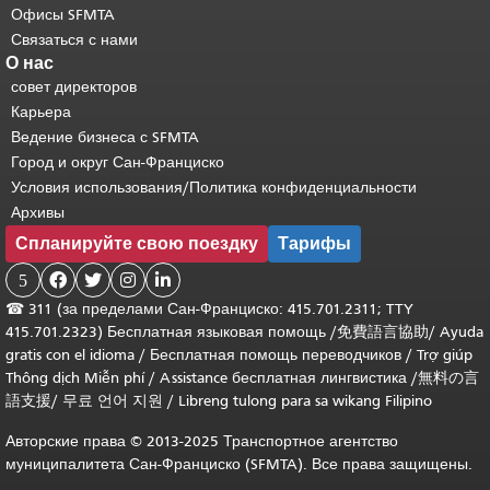
Офисы SFMTA
Связаться с нами
О нас
совет директоров
Карьера
Ведение бизнеса с SFMTA
Город и округ Сан-Франциско
Условия использования/Политика конфиденциальности
Архивы
Спланируйте свою поездку
Тарифы
5




☎
311 (за пределами Сан-Франциско: 415.701.2311; TTY
415.701.2323) Бесплатная языковая помощь /
免費語言協助
/
Ayuda
gratis con el idioma
/
Бесплатная помощь переводчиков
/
Trợ giúp
Thông dịch Miễn phí
/
Assistance бесплатная лингвистика
/
無料の言
語支援
/
무료 언어 지원
/
Libreng tulong para sa wikang Filipino
Авторские права © 2013-2025 Транспортное агентство
муниципалитета Сан-Франциско (SFMTA). Все права защищены.