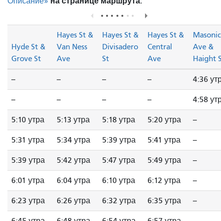
на странице маршрута.
Описание»
Hayes St &
Hayes St &
Hayes St &
Masonic
Hyde St &
Van Ness
Divisadero
Central
Ave &
Grove St
Ave
St
Ave
Haight 
--
--
--
--
4:36 ут
--
--
--
--
4:58 ут
5:10 утра
5:13 утра
5:18 утра
5:20 утра
--
5:31 утра
5:34 утра
5:39 утра
5:41 утра
--
5:39 утра
5:42 утра
5:47 утра
5:49 утра
--
6:01 утра
6:04 утра
6:10 утра
6:12 утра
--
6:23 утра
6:26 утра
6:32 утра
6:35 утра
--