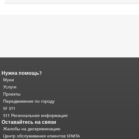
Нужна помощь?
Конец содержимого
страницы.
Муни
Остальная часть этой
страницы повторяется на каждой
Услуги
странице.
Вернуться к началу
Проекты
основного содержимого
.
Передвижение по городу
SF 311
511 Региональная информация
Оставайтесь на связи
Жалобы на дискриминацию
Центр обслуживания клиентов SFMTA