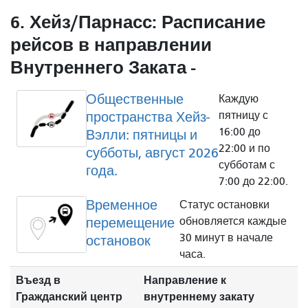
6. Хейз/Парнасс: Расписание
рейсов в направлении
Внутреннего Заката -
Общественные
Каждую
пространства Хейз-
пятницу с
16:00 до
Вэлли: пятницы и
22:00 и по
субботы, август 2026
субботам с
года.
7:00 до 22:00.
Временное
Статус остановки
перемещение
обновляется каждые
30 минут в начале
остановок
часа.
Въезд в
Направление к
Гражданский центр
внутреннему закату