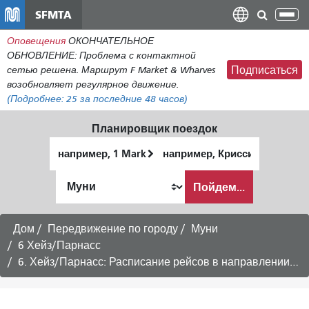
Перейти
SFMTA
Пер
к
нав
Оповещения
ОКОНЧАТЕЛЬНОЕ
общему
ОБНОВЛЕНИЕ: Проблема с контактной
содержанию
сетью решена. Маршрут F Market & Wharves
Подписаться
возобновляет регулярное движение.
(Подробнее:
25
за последние 48 часов)
Планировщик поездок
Начальное
Место
местоположение
окончания
Как
Пойдем...
я
хочу
путешествовать
Дом
Передвижение по городу
Муни
6 Хейз/Парнасс
6. Хейз/Парнасс: Расписание рейсов в направлении Внутреннего Заката