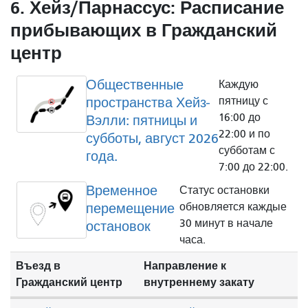
6. Хейз/Парнассус: Расписание
прибывающих в Гражданский
центр
Общественные
Каждую
пространства Хейз-
пятницу с
16:00 до
Вэлли: пятницы и
22:00 и по
субботы, август 2026
субботам с
года.
7:00 до 22:00.
Временное
Статус остановки
перемещение
обновляется каждые
30 минут в начале
остановок
часа.
Въезд в
Направление к
Гражданский центр
внутреннему закату