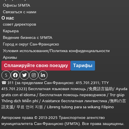
Офисы SFMTA
Связаться с нами
О нас
совет директоров
Карьера
Ведение бизнеса с SFMTA
Город и округ Сан-Франциско
Условия использования/Политика конфиденциальности
Архивы
Спланируйте свою поездку
Тарифы
5




☎
311 (за пределами Сан-Франциско: 415.701.2311; TTY
415.701.2323) Бесплатная языковая помощь /
免費語言協助
/
Ayuda
gratis con el idioma
/
Бесплатная помощь переводчиков
/
Trợ giúp
Thông dịch Miễn phí
/
Assistance бесплатная лингвистика
/
無料の言
語支援
/
무료 언어 지원
/
Libreng tulong para sa wikang Filipino
Авторские права © 2013-2025 Транспортное агентство
муниципалитета Сан-Франциско (SFMTA). Все права защищены.