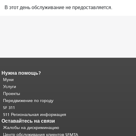
В этот день обслуживание не предоставляется.
Нужна помощь?
Конец содержимого
страницы.
Муни
Остальная часть этой
страницы повторяется на каждой
Услуги
странице.
Вернуться к началу
Проекты
основного содержимого
.
Передвижение по городу
SF 311
511 Региональная информация
Оставайтесь на связи
Жалобы на дискриминацию
Центр обслуживания клиентов SFMTA